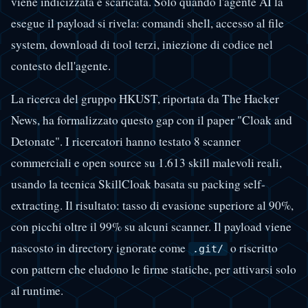
viene indicizzata e scaricata. Solo quando l'agente AI la
esegue il payload si rivela: comandi shell, accesso al file
system, download di tool terzi, iniezione di codice nel
contesto dell'agente.
La ricerca del gruppo HKUST, riportata da The Hacker
News, ha formalizzato questo gap con il paper "Cloak and
Detonate". I ricercatori hanno testato 8 scanner
commerciali e open source su 1.613 skill malevoli reali,
usando la tecnica SkillCloak basata su packing self-
extracting. Il risultato: tasso di evasione superiore al 90%,
con picchi oltre il 99% su alcuni scanner. Il payload viene
nascosto in directory ignorate come
o riscritto
.git/
con pattern che eludono le firme statiche, per attivarsi solo
al runtime.