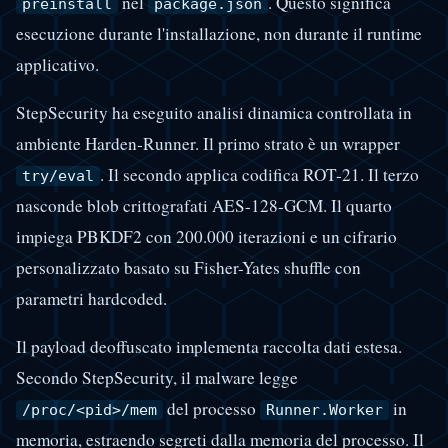
nel
. Questo significa
preinstall
package.json
esecuzione durante l'installazione, non durante il runtime
applicativo.
StepSecurity ha eseguito analisi dinamica controllata in
ambiente Harden-Runner. Il primo strato è un wrapper
. Il secondo applica codifica ROT-21. Il terzo
try/eval
nasconde blob crittografati AES-128-GCM. Il quarto
impiega PBKDF2 con 200.000 iterazioni e un cifrario
personalizzato basato su Fisher-Yates shuffle con
parametri hardcoded.
Il payload deoffuscato implementa raccolta dati estesa.
Secondo StepSecurity, il malware legge
del processo
in
/proc/<pid>/mem
Runner.Worker
memoria, estraendo segreti dalla memoria del processo. Il