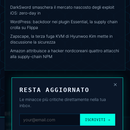
DarkSword smaschera il mercato nascosto degli exploit
iOS: zero-day in
WordPress: backdoor nei plugin Essential, la supply chain
crolla su Flippa
Zapscape, la terza fuga KVM di Hyunwoo Kim mette in
discussione la sicurezza
Amazon attribuisce a hacker nordcoreani quattro attacchi
alla supply-chain NPM
×
RESTA AGGIORNATO
Le minacce più critiche direttamente nella tua
inbox.
DEAFNEWS
CHI SIAMO
·
ARCHIVIO
·
FAQ
·
TERMINI
·
PRIVACY
·
COOKIE POLICY
ISCRIVITI →
·
CONTATTI
Utilizziamo cookie analitici per migliorare l’esperienza. Puoi