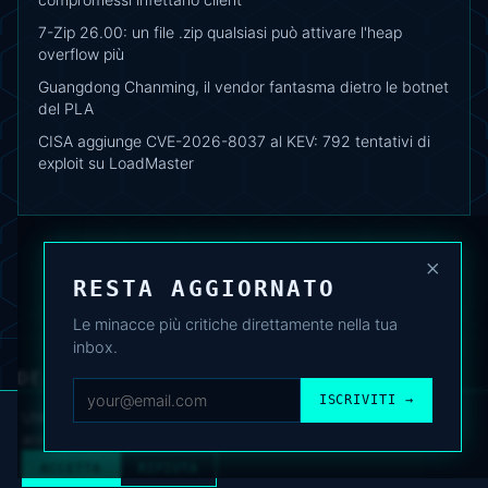
7-Zip 26.00: un file .zip qualsiasi può attivare l'heap
overflow più
Guangdong Chanming, il vendor fantasma dietro le botnet
del PLA
CISA aggiunge CVE-2026-8037 al KEV: 792 tentativi di
exploit su LoadMaster
×
RESTA AGGIORNATO
Le minacce più critiche direttamente nella tua
inbox.
DEAFNEWS
CHI SIAMO
·
ARCHIVIO
·
FAQ
·
TERMINI
·
PRIVACY
·
COOKIE POLICY
ISCRIVITI →
·
CONTATTI
Utilizziamo cookie analitici per migliorare l’esperienza. Puoi
accettare o rifiutare.
Cookie Policy
.
© 2024–2026 DeafNews
POWERED BY DEAFSUITE
ACCETTA
RIFIUTA