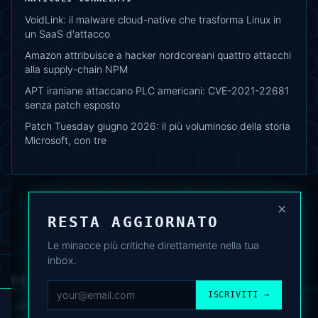
VoidLink: il malware cloud-native che trasforma Linux in
un SaaS d'attacco
Amazon attribuisce a hacker nordcoreani quattro attacchi
alla supply-chain NPM
APT iraniane attaccano PLC americani: CVE-2021-22681
senza patch esposto
Patch Tuesday giugno 2026: il più voluminoso della storia
Microsoft, con tre
×
RESTA AGGIORNATO
Le minacce più critiche direttamente nella tua
inbox.
DEAFNEWS
CHI SIAMO
·
ARCHIVIO
·
FAQ
·
TERMINI
·
PRIVACY
·
COOKIE POLICY
ISCRIVITI →
·
CONTATTI
Utilizziamo cookie analitici per migliorare l’esperienza. Puoi