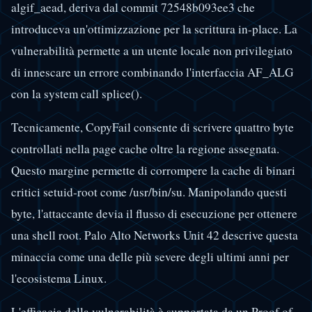
algif_aead, deriva dal commit 72548b093ee3 che
introduceva un'ottimizzazione per la scrittura in-place. La
vulnerabilità permette a un utente locale non privilegiato
di innescare un errore combinando l'interfaccia AF_ALG
con la system call splice().
Tecnicamente, CopyFail consente di scrivere quattro byte
controllati nella page cache oltre la regione assegnata.
Questo margine permette di corrompere la cache di binari
critici setuid-root come /usr/bin/su. Manipolando questi
byte, l'attaccante devia il flusso di esecuzione per ottenere
una shell root. Palo Alto Networks Unit 42 descrive questa
minaccia come una delle più severe degli ultimi anni per
l'ecosistema Linux.
L'efficacia della vulnerabilità è supportata da un Proof of