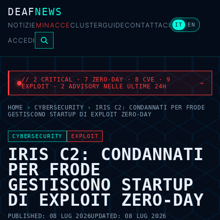
DEAF
NEWS
NOTIZIE
MINACCE
CLUSTER
GUIDE
CONTATTACI
IT
EN
ACCEDI
// 2 CRITICAL · 7 ZERO-DAY · 8 CVE · 9
→
EXPLOIT · 2 ADVISORY NELLE ULTIME 24H
HOME
›
CYBERSECURITY
›
IRIS C2: CONDANNATI PER FRODE
GESTISCONO STARTUP DI EXPLOIT ZERO-DAY
CYBERSECURITY
EXPLOIT
IRIS C2: CONDANNATI
PER FRODE
GESTISCONO STARTUP
DI EXPLOIT ZERO-DAY
PUBLISHED:
08 LUG 2026
UPDATED:
08 LUG 2026