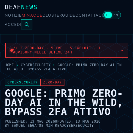
DEAF
NEWS
NOTIZIE
MINACCE
CLUSTER
GUIDE
CONTATTACI
IT
EN
ACCEDI
// 2 ZERO-DAY · 5 CVE · 5 EXPLOIT · 1
→
ADVISORY NELLE ULTIME 24H
HOME
›
CYBERSECURITY
›
GOOGLE: PRIMO ZERO-DAY AI IN
THE WILD, BYPASS 2FA ATTIVO
CYBERSECURITY
ZERO-DAY
GOOGLE: PRIMO ZERO-
DAY AI IN THE WILD,
BYPASS 2FA ATTIVO
PUBLISHED:
13 MAG 2026
UPDATED:
13 MAG 2026
BY
SAMUEL SEGATO
8 MIN READ
CYBERSECURITY