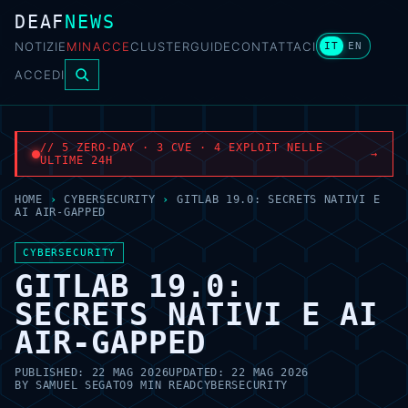
DEAF
NEWS
NOTIZIE
MINACCE
CLUSTER
GUIDE
CONTATTACI
IT
EN
ACCEDI
// 5 ZERO-DAY · 3 CVE · 4 EXPLOIT NELLE
→
ULTIME 24H
HOME
›
CYBERSECURITY
›
GITLAB 19.0: SECRETS NATIVI E
AI AIR-GAPPED
CYBERSECURITY
GITLAB 19.0:
SECRETS NATIVI E AI
AIR-GAPPED
PUBLISHED:
22 MAG 2026
UPDATED:
22 MAG 2026
BY
SAMUEL SEGATO
9 MIN READ
CYBERSECURITY