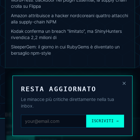
crolla su Flippa
Amazon attribuisce a hacker nordcoreani quattro attacchi
alla supply-chain NPM
Kodak conferma un breach "limitato", ma ShinyHunters
rivendica 2,2 milioni di
SleeperGem: il giorno in cui RubyGems è diventato un
bersaglio npm-style
×
RESTA AGGIORNATO
Le minacce più critiche direttamente nella tua
inbox.
DEAFNEWS
CHI SIAMO
·
ARCHIVIO
·
FAQ
·
TERMINI
·
PRIVACY
·
COOKIE POLICY
ISCRIVITI →
·
CONTATTI
Utilizziamo cookie analitici per migliorare l’esperienza. Puoi
accettare o rifiutare.
Cookie Policy
.
© 2024–2026 DeafNews
POWERED BY DEAFSUITE