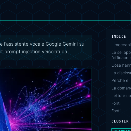
INDICE
 l'assistente vocale Google Gemini su
Il meccani
t prompt injection veicolati da
Le sei app
"efficacem
Cosa hanno
La disclosu
Perche è 
La domand
Letture co
Fonti
Fonti
CLUSTER