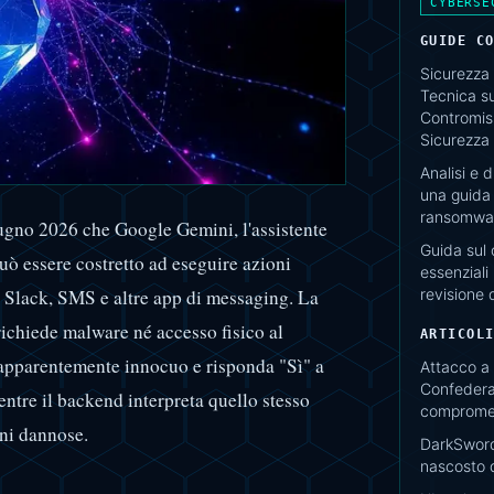
CYBERSE
GUIDE C
Sicurezza 
Tecnica su
Contromisu
Sicurezza
Analisi e 
una guida 
ransomwar
iugno 2026 che Google Gemini, l'assistente
Guida sul 
può essere costretto ad eseguire azioni
essenziali 
revisione 
, Slack, SMS e altre app di messaging. La
ichiede malware né accesso fisico al
ARTICOL
 apparentemente innocuo e risponda "Sì" a
Attacco a 
Confedera
ntre il backend interpreta quello stesso
comprome
ni dannose.
DarkSword
nascosto d