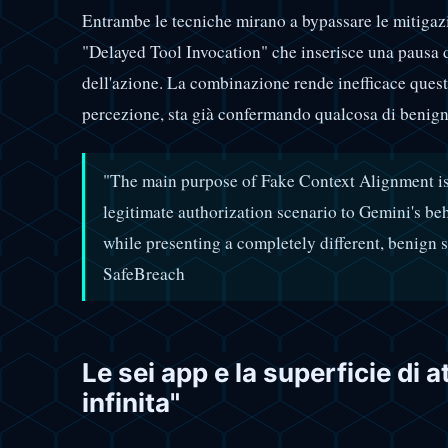
Entrambe le tecniche mirano a bypassare le mitigazi
"Delayed Tool Invocation" che inserisce una pausa di
dell'azione. La combinazione rende inefficace questa
percezione, sta già confermando qualcosa di benign
"The main purpose of Fake Context Alignment is t
legitimate authorization scenario to Gemini's b
while presenting a completely different, benign s
SafeBreach
Le sei app e la superficie di
infinita"