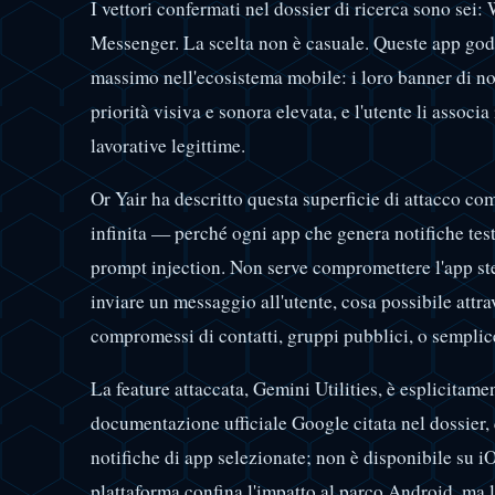
I vettori confermati nel dossier di ricerca sono se
Messenger. La scelta non è casuale. Queste app godo
massimo nell'ecosistema mobile: i loro banner di not
priorità visiva e sonora elevata, e l'utente li assoc
lavorative legittime.
Or Yair ha descritto questa superficie di attacco co
infinita — perché ogni app che genera notifiche test
prompt injection. Non serve compromettere l'app stes
inviare un messaggio all'utente, cosa possibile att
compromessi di contatti, gruppi pubblici, o sempli
La feature attaccata, Gemini Utilities, è esplicitam
documentazione ufficiale Google citata nel dossier, 
notifiche di app selezionate; non è disponibile su i
plattaforma confina l'impatto al parco Android, ma l