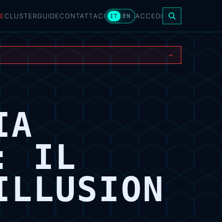
E
CLUSTER
GUIDE
CONTATTACI
ACCEDI
IT
EN
→
IA
: IL
ILLUSION