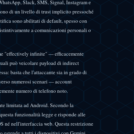
i: WhatsApp, Slack, SMS, Signal, Instagram e
no di un livello di trust implicito pressoché
ifica sono abilitati di default, spesso con
ia istintivamente a comunicazioni personali o
me "effectively infinite" — efficacemente
uali può veicolare payload di indirect
sa: basta che l'attaccante sia in grado di
raverso numerosi scenari — account
cemente numero di telefono noto.
ente limitata ad Android. Secondo la
questa funzionalità legge e risponde alle
OS né nell'interfaccia web. Questa restrizione
o estende a tutti i dispositivi con Gemini