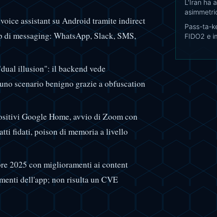
L'Iran ha 
asimmetri
voice assistant su Android tramite indirect
Pass-ta-ke
app di messaging: WhatsApp, Slack, SMS,
FIDO2 e i
dual illusion": il backend vede
e uno scenario benigno grazie a obfuscation
positivi Google Home, avvio di Zoom con
tti fidati, poison di memoria a livello
bre 2025 con miglioramenti ai content
amenti dell'app; non risulta un CVE