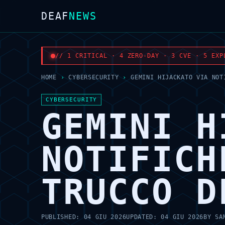
DEAF
NEWS
// 1 CRITICAL · 4 ZERO-DAY · 3 CVE · 5 EXP
HOME
›
CYBERSECURITY
›
GEMINI HIJACKATO VIA NOT
CYBERSECURITY
GEMINI H
NOTIFICH
TRUCCO D
PUBLISHED:
04 GIU 2026
UPDATED:
04 GIU 2026
BY
SA