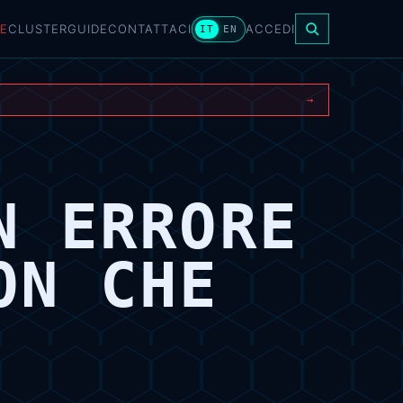
E
CLUSTER
GUIDE
CONTATTACI
ACCEDI
IT
EN
→
N ERRORE
ON CHE