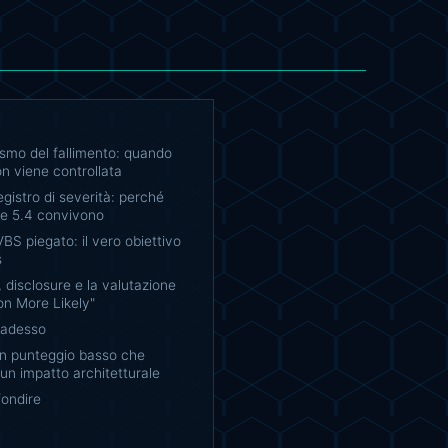
smo del fallimento: quando
non viene controllata
egistro di severità: perché
e 5.4 convivono
S piegato: il vero obiettivo
s
disclosure e la valutazione
ion More Likely"
 adesso
 un punteggio basso che
n impatto architetturale
fondire