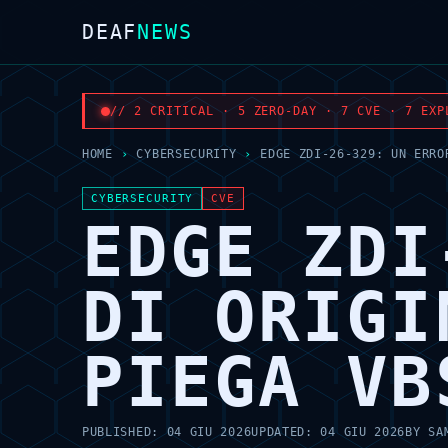
DEAF
NEWS
// 2 CRITICAL · 5 ZERO-DAY · 7 CVE · 7 EXP
HOME
›
CYBERSECURITY
›
EDGE ZDI-26-329: UN ERRO
CYBERSECURITY
CVE
EDGE ZDI
DI ORIGI
PIEGA VB
PUBLISHED:
04 GIU 2026
UPDATED:
04 GIU 2026
BY
SA