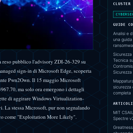
CLUSTER
CYBERSE
GUIDE C
Analisi e 
una guida 
ransomwar
Sicurezza 
Tecnica su
a reso pubblico l'advisory ZDI-26-329 su
Contromisu
managed sign-in di Microsoft Edge, scoperta
Sicurezza
nte Pwn2Own. Il 15 maggio Microsoft
Mappatura 
sicurezza
3967.70, ma solo ora emergono i dettagli
completa
mette di aggirare Windows Virtualization-
ARTICOL
i. La stessa Microsoft, pur non segnalando
MIT CSAIL:
tacco come "Exploitation More Likely".
Spectre v
Greatness