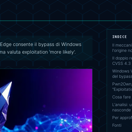
INDICE
 Edge consente il bypass di Windows
Il meccani
l'origine 
a valuta exploitation 'more likely'.
Il doppio r
CVSS 4.3 
Windows VB
del bypas
Pwn2Own, 
"Exploitat
Cosa fare
L'analisi:
nasconde u
Per appro
Fonti