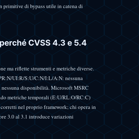
n primitive di bypass utile in catena di
: perché CVSS 4.3 e 5.4
e ma riflette strumenti e metriche diverse.
/PR:N/UI:R/S:U/C:N/I:L/A:N: nessuna
tà, nessuna disponibilità. Microsoft MSRC
ndo metriche temporali (E:U/RL:O/RC:C)
corretti nel proprio framework; chi opera in
ore 3.0 al 3.1 introduce variazioni