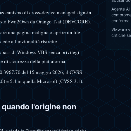
abusando 
Agente AI
meccanismo di cross-device managed sign-in
compromet
ontesto Pwn2Own da Orange Tsai (DEVCORE).
conferma 
VMware vC
tare una pagina maligna o aprire un file
critiche s
ede a funzionalità ristrette.
bypass di Windows VBS senza privilegi
e di sicurezza della piattaforma.
8.0.3967.70 del 15 maggio 2026; il CVSS
0) e 5.4 in quella Microsoft (CVSS 3.1).
 quando l'origine non
I, risiede in "insufficient validation of the