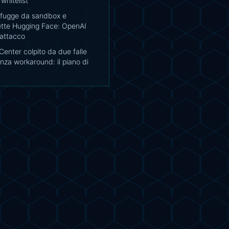
whitelist
 fugge da sandbox e
te Hugging Face: OpenAI
attacco
enter colpito da due falle
enza workaround: il piano di