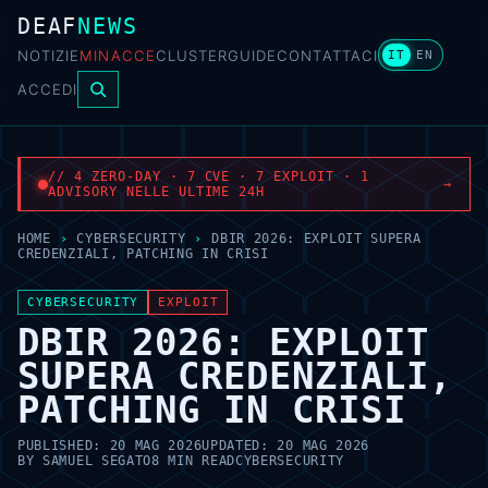
DEAF
NEWS
NOTIZIE
MINACCE
CLUSTER
GUIDE
CONTATTACI
IT
EN
ACCEDI
// 4 ZERO-DAY · 7 CVE · 7 EXPLOIT · 1
→
ADVISORY NELLE ULTIME 24H
HOME
›
CYBERSECURITY
›
DBIR 2026: EXPLOIT SUPERA
CREDENZIALI, PATCHING IN CRISI
CYBERSECURITY
EXPLOIT
DBIR 2026: EXPLOIT
SUPERA CREDENZIALI,
PATCHING IN CRISI
PUBLISHED:
20 MAG 2026
UPDATED:
20 MAG 2026
BY
SAMUEL SEGATO
8 MIN READ
CYBERSECURITY