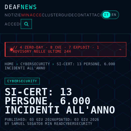
DEAF
NEWS
NOTIZIE
MINACCE
CLUSTER
GUIDE
CONTATTACI
IT
EN
ACCEDI
// 4 ZERO-DAY · 8 CVE · 7 EXPLOIT · 1
→
ADVISORY NELLE ULTIME 24H
HOME
›
CYBERSECURITY
›
SI-CERT: 13 PERSONE, 6.000
INCIDENTI ALL'ANNO
CYBERSECURITY
SI-CERT: 13
PERSONE, 6.000
INCIDENTI ALL'ANNO
PUBLISHED:
03 GIU 2026
UPDATED:
03 GIU 2026
BY
SAMUEL SEGATO
8 MIN READ
CYBERSECURITY