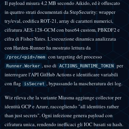
Il payload misura 4,2 MB secondo Aikido, ed è offuscato
in quattro strati documentati da StepSecurity: wrapper
try/eval, codifica ROT-21, array di caratteri numerici,
cifratura AES-128-GCM con base64 custom, PBKDF2 e
cifra di Fisher-Yates. L'esecuzione dinamica analizzata
con Harden-Runner ha mostrato lettura da
con targeting del processo
/proc/<pid>/mem
, uso di
per
Runner.Worker
ACTIONS_RUNTIME_TOKEN
interrogare l'API GitHub Actions e identificare variabili
con flag
, bypassando la mascheratura dei log.
isSecret
Wiz rileva che la variante Miasma aggiunge collector per
identità GCP e Azure, raccogliendo "all identities rather
than just secrets". Ogni infezione genera payload con
cifratura unica, rendendo inefficaci gli IOC basati su hash.