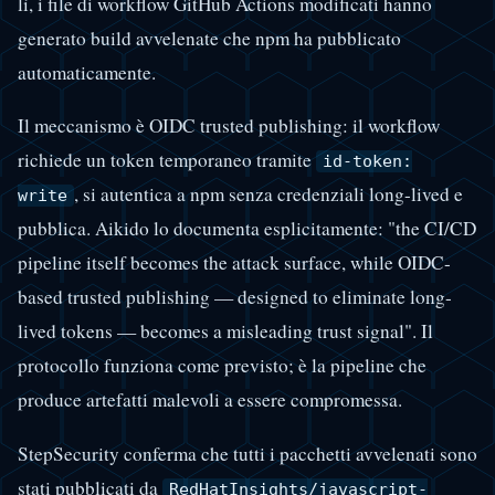
lì, i file di workflow GitHub Actions modificati hanno
generato build avvelenate che npm ha pubblicato
automaticamente.
Il meccanismo è OIDC trusted publishing: il workflow
richiede un token temporaneo tramite
id-token:
, si autentica a npm senza credenziali long-lived e
write
pubblica. Aikido lo documenta esplicitamente: "the CI/CD
pipeline itself becomes the attack surface, while OIDC-
based trusted publishing — designed to eliminate long-
lived tokens — becomes a misleading trust signal". Il
protocollo funziona come previsto; è la pipeline che
produce artefatti malevoli a essere compromessa.
StepSecurity conferma che tutti i pacchetti avvelenati sono
stati pubblicati da
RedHatInsights/javascript-