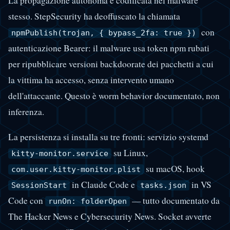
La propagazione autonoma è codificata nel malware
stesso. StepSecurity ha deoffuscato la chiamata
con
npmPublish(trojan, { bypass_2fa: true })
autenticazione Bearer: il malware usa token npm rubati
per ripubblicare versioni backdoorate dei pacchetti a cui
la vittima ha accesso, senza intervento umano
dell'attaccante. Questo è worm behavior documentato, non
inferenza.
La persistenza si installa su tre fronti: servizio systemd
su Linux,
kitty-monitor.service
su macOS, hook
com.user.kitty-monitor.plist
in Claude Code e
in VS
SessionStart
tasks.json
Code con
— tutto documentato da
runOn: folderOpen
The Hacker News e Cybersecurity News. Socket avverte