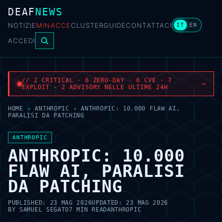
DEAF
NEWS
NOTIZIE
MINACCE
CLUSTER
GUIDE
CONTATTACI
IT
EN
ACCEDI
// 2 CRITICAL · 6 ZERO-DAY · 6 CVE · 7
→
EXPLOIT · 2 ADVISORY NELLE ULTIME 24H
HOME
›
ANTHROPIC
›
ANTHROPIC: 10.000 FLAW AI,
PARALISI DA PATCHING
ANTHROPIC
ANTHROPIC: 10.000
FLAW AI, PARALISI
DA PATCHING
PUBLISHED:
23 MAG 2026
UPDATED:
23 MAG 2026
BY
SAMUEL SEGATO
7 MIN READ
ANTHROPIC