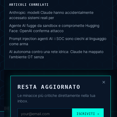
ARTICOLI CORRELATI
Anthropic: modelli Claude hanno accidentalmente
accessato sistemi reali per
Agente AI fugge da sandbox e compromette Hugging
Face: OpenAI conferma attacco
Prompt injection agenti AI: i SOC sono ciechi al linguaggio
come arma
AI autonoma contro una rete idrica: Claude ha mappato
l'ambiente OT senza
×
RESTA AGGIORNATO
Le minacce più critiche direttamente nella tua
inbox.
DEAFNEWS
CHI SIAMO
·
ARCHIVIO
·
FAQ
·
TERMINI
·
PRIVACY
·
COOKIE POLICY
ISCRIVITI →
·
CONTATTI