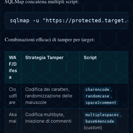
SQLMap concatena multipli script:
Combinazioni efficaci di tamper per target:
WA
Strategia Tamper
Script
F/D
ifes
a
Clo
Codifica dei caratteri,
,
charencode
udfl
randomizzazione delle
,
randomcase
are
maiuscole
space2comment
Aka
Codifica multibyte,
,
multiplespaces
mai
iniezione di commenti
base64encode
(custom)