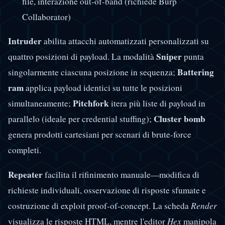
file, interazione out-of-band (richiede Burp
Collaborator)
Intruder
abilita attacchi automatizzati personalizzati su
Sniper
quattro posizioni di payload. La modalità
punta
Battering
singolarmente ciascuna posizione in sequenza;
ram
applica payload identici su tutte le posizioni
Pitchfork
simultaneamente;
itera più liste di payload in
Cluster bomb
parallelo (ideale per credential stuffing);
genera prodotti cartesiani per scenari di brute-force
completi.
Repeater
facilita il rifinimento manuale—modifica di
richieste individuali, osservazione di risposte sfumate e
costruzione di exploit proof-of-concept. La scheda
Render
visualizza le risposte HTML, mentre l'editor
Hex
manipola