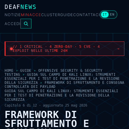
DEAF
NEWS
NOTIZIE
MINACCE
CLUSTER
GUIDE
CONTATTACI
IT
EN
ACCEDI
// 1 CRITICAL · 4 ZERO-DAY · 5 CVE · 4
→
EXPLOIT NELLE ULTIME 24H
HOME
›
GUIDE
›
OFFENSIVE SECURITY & SECURITY
TESTING
›
GUIDA SUL CAMPO DI KALI LINUX: STRUMENTI
ESSENZIALI PER I TEST DI PENETRAZIONE E LA REVISIONE
DELLA SICUREZZA
›
FRAMEWORK DI SFRUTTAMENTO E CONSEGNA
CONTROLLATA DEI PAYLOAD
GUIDA SUL CAMPO DI KALI LINUX: STRUMENTI ESSENZIALI
PER I TEST DI PENETRAZIONE E LA REVISIONE DELLA
SICUREZZA
Capitolo 6 di 12 · aggiornato 25 mag 2026
FRAMEWORK DI
SFRUTTAMENTO E