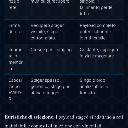
nza di
multipli di recupero
singola; il
rete
fallimento perde
tutto
Firma
Recupero stager
Payload completo
di rete
visibile; stage
potenzialmente
crittografato
identificabile
Impron
Cresce post-staging
Costante; impegno
ta in
iniziale maggiore
memor
ia
Esposi
Stager spesso
Singolo blob
zione
generico; stage può
analizzabile in
AV/ED
attivare trigger
transito
R
Euristiche di selezione
: I payload staged si adattano a reti
inaffidabili e contesti di iniezione con vincoli di