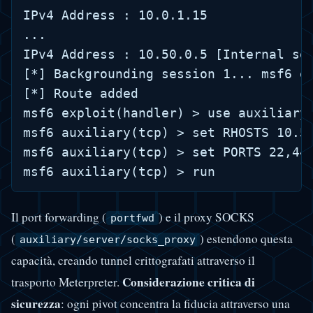
IPv4 Address : 10.0.1.15

...

IPv4 Address : 10.50.0.5 [Internal seg
[*] Backgrounding session 1... msf6 ex
[*] Route added

msf6 exploit(handler) > use auxiliary/
msf6 auxiliary(tcp) > set RHOSTS 10.50
msf6 auxiliary(tcp) > set PORTS 22,445
Il port forwarding (
) e il proxy SOCKS
portfwd
(
) estendono questa
auxiliary/server/socks_proxy
capacità, creando tunnel crittografati attraverso il
Considerazione critica di
trasporto Meterpreter.
sicurezza
: ogni pivot concentra la fiducia attraverso una