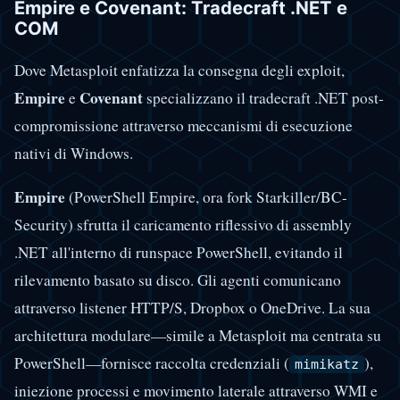
Empire e Covenant: Tradecraft .NET e
COM
Dove Metasploit enfatizza la consegna degli exploit,
Empire
Covenant
e
specializzano il tradecraft .NET post-
compromissione attraverso meccanismi di esecuzione
nativi di Windows.
Empire
(PowerShell Empire, ora fork Starkiller/BC-
Security) sfrutta il caricamento riflessivo di assembly
.NET all'interno di runspace PowerShell, evitando il
rilevamento basato su disco. Gli agenti comunicano
attraverso listener HTTP/S, Dropbox o OneDrive. La sua
architettura modulare—simile a Metasploit ma centrata su
PowerShell—fornisce raccolta credenziali (
),
mimikatz
iniezione processi e movimento laterale attraverso WMI e