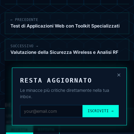
← PRECEDENTE
Test di Applicazioni Web con Toolkit Specializzati
SUCCESSIVO →
Valutazione della Sicurezza Wireless e Analisi RF
×
RESTA AGGIORNATO
Le minacce più critiche direttamente nella tua
inbox.
DEAFNEWS
CHI SIAMO
·
ARCHIVIO
·
FAQ
·
TERMINI
·
PRIVACY
·
COOKIE POLICY
ISCRIVITI →
·
CONTATTI
Utilizziamo cookie analitici per migliorare l’esperienza. Puoi
accettare o rifiutare.
Cookie Policy
.
© 2024–2026 DeafNews
POWERED BY DEAFSUITE
ACCETTA
RIFIUTA