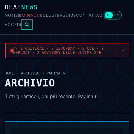
DEAF
NEWS
NOTIZIE
MINACCE
CLUSTER
GUIDE
CONTATTACI
IT
EN
ACCEDI
// 3 CRITICAL · 7 ZERO-DAY · 8 CVE · 9
→
EXPLOIT · 2 ADVISORY NELLE ULTIME 24H
HOME
›
ARCHIVIO
›
PAGINA 6
ARCHIVIO
Tutti gli articoli, dal più recente. Pagina 6.