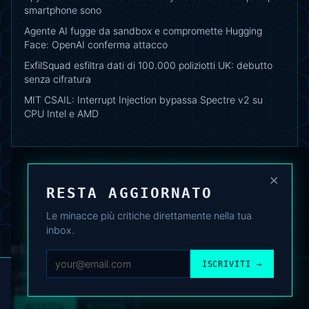
smartphone sono
Agente AI fugge da sandbox e compromette Hugging
Face: OpenAI conferma attacco
ExfilSquad esfiltra dati di 100.000 poliziotti UK: debutto
senza cifratura
MIT CSAIL: Interrupt Injection bypassa Spectre v2 su
CPU Intel e AMD
×
RESTA AGGIORNATO
Le minacce più critiche direttamente nella tua
inbox.
DEAFNEWS
CHI SIAMO
·
ARCHIVIO
·
FAQ
·
TERMINI
·
PRIVACY
·
COOKIE POLICY
ISCRIVITI →
·
CONTATTI
Utilizziamo cookie analitici per migliorare l’esperienza. Puoi
accettare o rifiutare.
Cookie Policy
.
© 2024–2026 DeafNews
POWERED BY DEAFSUITE
ACCETTA
RIFIUTA