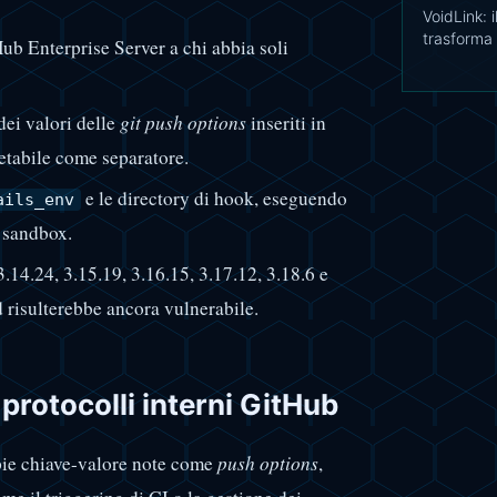
VoidLink: 
trasforma 
 Enterprise Server a chi abbia soli
dei valori delle
git push options
inseriti in
retabile come separatore.
e le directory di hook, eseguendo
ails_env
e sandbox.
.14.24, 3.15.19, 3.16.15, 3.17.12, 3.18.6 e
d risulterebbe ancora vulnerabile.
 protocolli interni GitHub
ppie chiave-valore note come
push options
,