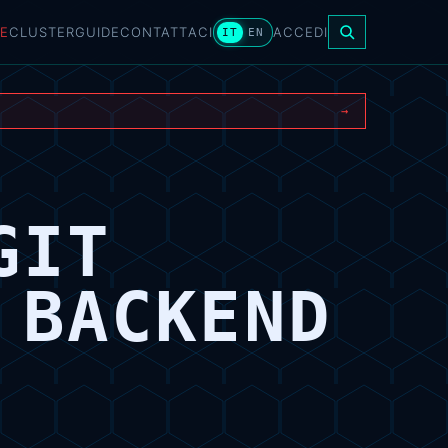
E
CLUSTER
GUIDE
CONTATTACI
ACCEDI
IT
EN
→
GIT
 BACKEND