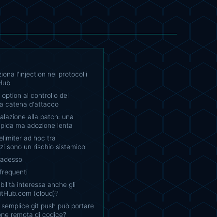
ona l'injection nei protocolli
tHub
 option al controllo del
la catena d'attacco
alazione alla patch: una
apida ma adozione lenta
elimiter ad hoc tra
zi sono un rischio sistemico
 adesso
requenti
bilità interessa anche gli
GitHub.com (cloud)?
semplice git push può portare
one remota di codice?