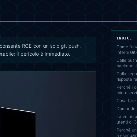
INDICE
onsente RCE con un solo git push.
Come funzi
interni Gi
rabile: il pericolo è immediato.
Dalle push
backend: 
Dalla segn
risposta r
Perché i d
microservi
Cosa fare
Domande f
La vulnera
utenti di 
Perché un 
a esecuzi