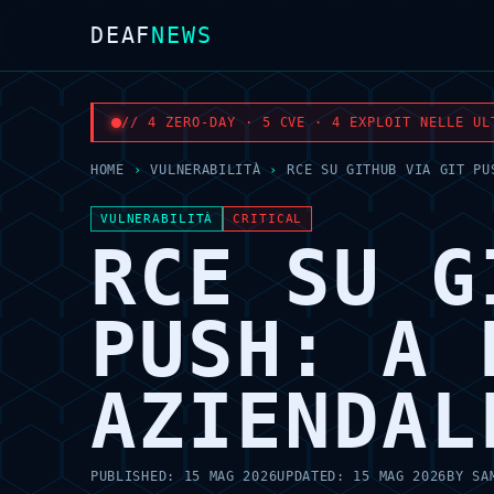
DEAF
NEWS
// 4 ZERO-DAY · 5 CVE · 4 EXPLOIT NELLE UL
HOME
›
VULNERABILITÀ
›
RCE SU GITHUB VIA GIT PU
VULNERABILITÀ
CRITICAL
RCE SU G
PUSH: A 
AZIENDAL
PUBLISHED:
15 MAG 2026
UPDATED:
15 MAG 2026
BY
SA