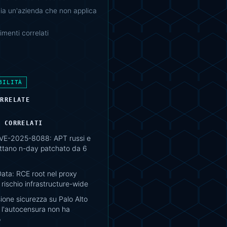
ia un'azienda che non applica
menti correlati
BILITÀ
ORRELATE
I CORRELATI
VE-2025-8088: APT russi e
uttano n-day patchato da 6
ata: RCE root nel proxy
rischio infrastructure-wide
sione sicurezza su Palo Alto
 l'autocensura non ha
o