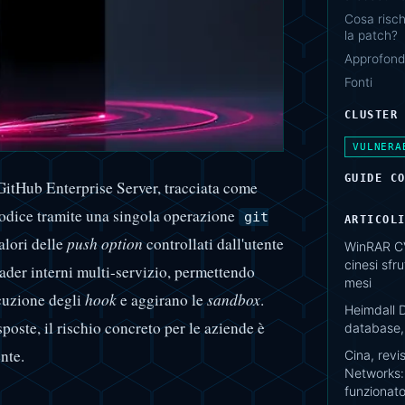
Cosa risch
la patch?
Approfondi
Fonti
CLUSTER
VULNERA
GUIDE C
 GitHub Enterprise Server, tracciata come
odice tramite una singola operazione
git
ARTICOL
alori delle
push option
controllati dall'utente
WinRAR C
cinesi sfr
eader interni multi-servizio, permettendo
mesi
ecuzione degli
hook
e aggirano le
sandbox
.
Heimdall D
poste, il rischio concreto per le aziende è
database, 
nte.
Cina, revi
Networks:
funzionat