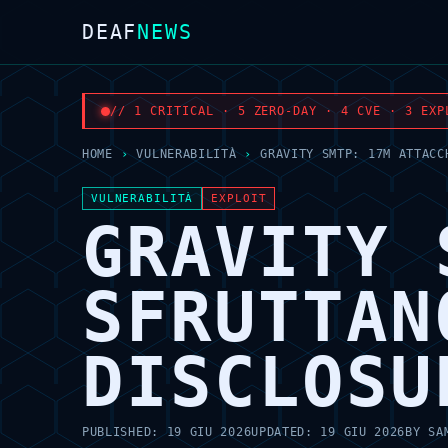
DEAF
NEWS
// 1 CRITICAL · 5 ZERO-DAY · 4 CVE · 3 EXP
HOME
›
VULNERABILITÀ
›
GRAVITY SMTP: 17M ATTACC
VULNERABILITÀ
EXPLOIT
GRAVITY 
SFRUTTAN
DISCLOSU
PUBLISHED:
19 GIU 2026
UPDATED:
19 GIU 2026
BY
SA