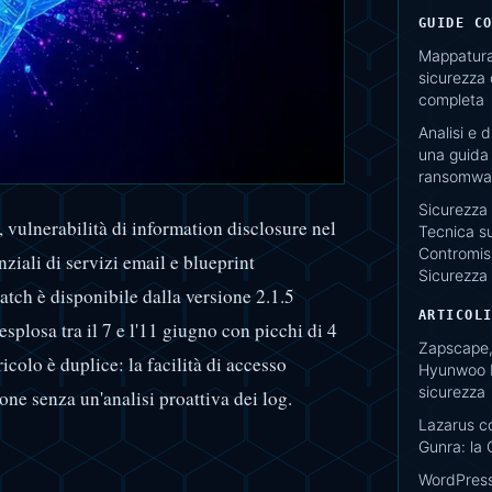
GUIDE C
Mappatura 
sicurezza
completa
Analisi e 
una guida 
ransomwar
Sicurezza 
vulnerabilità di information disclosure nel
Tecnica su
Contromisu
iali di servizi email e blueprint
Sicurezza
 patch è disponibile dalla versione 2.1.5
ARTICOL
esplosa tra il 7 e l'11 giugno con picchi di 4
Zapscape,
ricolo è duplice: la facilità di accesso
Hyunwoo K
sicurezza
ione senza un'analisi proattiva dei log.
Lazarus c
Gunra: la 
WordPress