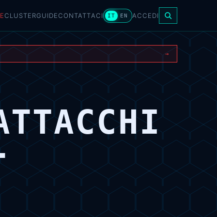
E
CLUSTER
GUIDE
CONTATTACI
ACCEDI
IT
EN
→
ATTACCHI
-