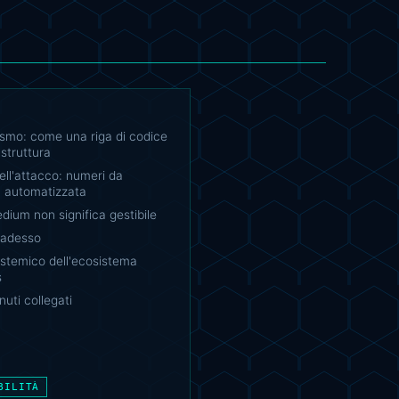
ismo: come una riga di codice
astruttura
ell'attacco: numeri da
 automatizzata
ium non significa gestibile
 adesso
 sistemico dell'ecosistema
s
nuti collegati
BILITÀ