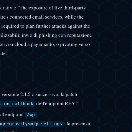
ativa: "The exposure of live third-party
ite's connected email services, while the
t required to plan further attacks against the
ilizzabili: invio di phishing con reputazione
servizi cloud a pagamento, o pivoting verso
ate.
ersione 2.1.5 o successiva; la patch
dell'endpoint REST.
sion_callback
 all'endpoint
/wp-
; la presenza
age=gravitysmtp-settings