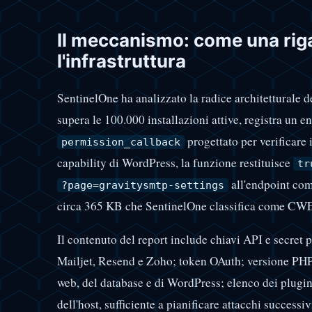
Il meccanismo: come una riga
l'infrastruttura
SentinelOne ha analizzato la radice architetturale d
supera le 100.000 installazioni attive, registra un
progettato per verificare 
permission_callback
capability di WordPress, la funzione restituisce
tr
all'endpoint com
?page=gravitysmtp-settings
circa 365 KB che SentinelOne classifica come CWE
Il contenuto del report include chiavi API e secr
Mailjet, Resend e Zoho; token OAuth; versione PHP 
web, del database e di WordPress; elenco dei plugin 
dell'host, sufficiente a pianificare attacchi success