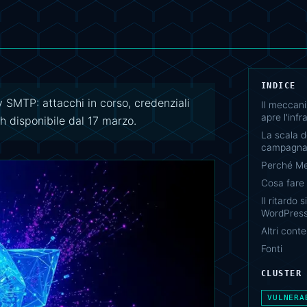
INDICE
SMTP: attacchi in corso, credenziali
Il meccan
apre l'infr
h disponibile dal 17 marzo.
La scala d
campagna
Perché Med
Cosa fare
Il ritardo
WordPres
Altri conte
Fonti
CLUSTER
VULNERA