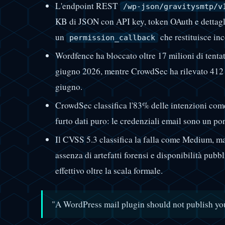
L'endpoint REST
/wp-json/gravitysmtp/v
KB di JSON con API key, token OAuth e dettagli 
un
che restituisce i
permission_callback
Wordfence ha bloccato oltre 17 milioni di tentati
giugno 2026, mentre CrowdSec ha rilevato 412 IP 
giugno.
CrowdSec classifica l'83% delle intenzioni come
furto dati puro: le credenziali email sono un p
Il CVSS 5.3 classifica la falla come Medium, ma
assenza di artefatti forensi e disponibilità pubb
effettivo oltre la scala formale.
"A WordPress mail plugin should not publish yo