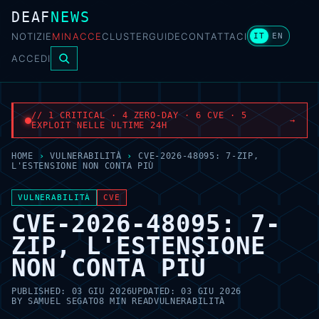
DEAF
NEWS
NOTIZIE
MINACCE
CLUSTER
GUIDE
CONTATTACI
IT
EN
ACCEDI
// 1 CRITICAL · 4 ZERO-DAY · 6 CVE · 5
→
EXPLOIT NELLE ULTIME 24H
HOME
›
VULNERABILITÀ
›
CVE-2026-48095: 7-ZIP,
L'ESTENSIONE NON CONTA PIÙ
VULNERABILITÀ
CVE
CVE-2026-48095: 7-
ZIP, L'ESTENSIONE
NON CONTA PIÙ
PUBLISHED:
03 GIU 2026
UPDATED:
03 GIU 2026
BY
SAMUEL SEGATO
8 MIN READ
VULNERABILITÀ