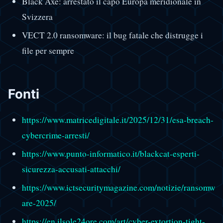
Black Axe: arrestato il capo Europa meridionale in
Svizzera
VECT 2.0 ransomware: il bug fatale che distrugge i
file per sempre
Fonti
https://www.matricedigitale.it/2025/12/31/esa-breach-
cybercrime-arresti/
https://www.punto-informatico.it/blackcat-esperti-
sicurezza-accusati-attacchi/
https://www.ictsecuritymagazine.com/notizie/ransomw
are-2025/
https://en.ilsole24ore.com/art/cyber-extortion-tight-