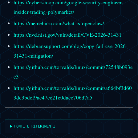
https://cyberscoop.com/google-security-engineer-
insider-trading-polymarket/
https://memeburn.com/what-is-openclaw/
https://nvd.nist.gov/vuln/detail/CVE-2026-31431
https://debiansupport.com/blog/copy-fail-cve-2026-
31431-mitigation/
https://github.com/torvalds/linux/commit/72548b093e
e3
https://github.com/torvalds/linux/commit/a664bf3d60
3dc3bdcf9ae47cc21e0daec706d7a5
FONTI E RIFERIMENTI