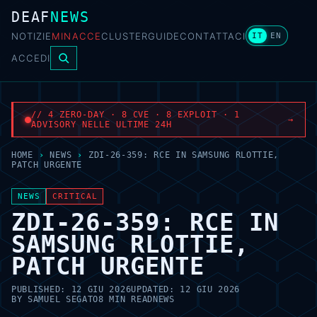
DEAF
NEWS
NOTIZIE
MINACCE
CLUSTER
GUIDE
CONTATTACI
IT
EN
ACCEDI
// 4 ZERO-DAY · 8 CVE · 8 EXPLOIT · 1
→
ADVISORY NELLE ULTIME 24H
HOME
›
NEWS
›
ZDI-26-359: RCE IN SAMSUNG RLOTTIE,
PATCH URGENTE
NEWS
CRITICAL
ZDI-26-359: RCE IN
SAMSUNG RLOTTIE,
PATCH URGENTE
PUBLISHED:
12 GIU 2026
UPDATED:
12 GIU 2026
BY
SAMUEL SEGATO
8 MIN READ
NEWS