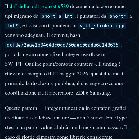
Il
diff della pull request #589
documenta la correzione: i
tipi migrano da
a
, i puntatori da
a
short
int
short*
, e i cast corrispondenti in
int*
v_ft_stroker.cpp
vengono adeguati. Il commit, hash
,
dcfde72eae1b0464dc0dd760aec00ada6a148635
porta la descrizione «fixed integer overflow in
SW_FT_Outline point/contour counters». Il timing è
rilevante: mergiato il 12 maggio 2026, quasi due mesi
prima della disclosure pubblica, il che suggerisce una
coordinazione tra il ricercatore, ZDI e Samsung.
Questo pattern — integer truncation in contatori grafici
ereditato da codebase mature — non è nuovo. FreeType
stesso ha patito vulnerabilità simili negli anni passati. Il
caso di rlottie dimostra come librerie considerate