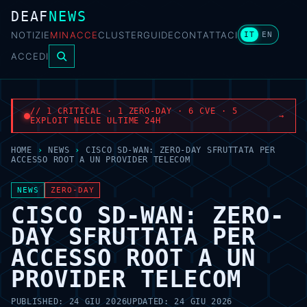
DEAF
NEWS
NOTIZIE
MINACCE
CLUSTER
GUIDE
CONTATTACI
IT
EN
ACCEDI
// 1 CRITICAL · 1 ZERO-DAY · 6 CVE · 5
→
EXPLOIT NELLE ULTIME 24H
HOME
›
NEWS
›
CISCO SD-WAN: ZERO-DAY SFRUTTATA PER
ACCESSO ROOT A UN PROVIDER TELECOM
NEWS
ZERO-DAY
CISCO SD-WAN: ZERO-
DAY SFRUTTATA PER
ACCESSO ROOT A UN
PROVIDER TELECOM
PUBLISHED:
24 GIU 2026
UPDATED:
24 GIU 2026