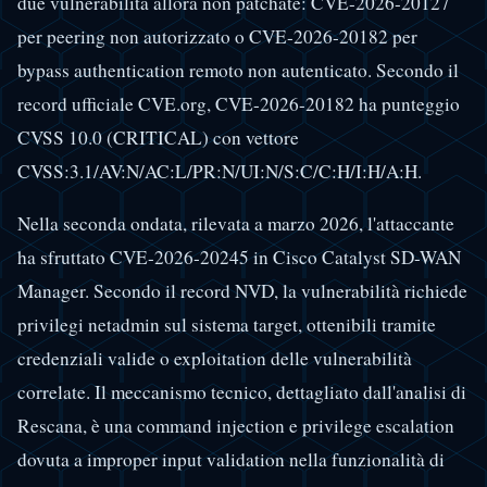
due vulnerabilità allora non patchate: CVE-2026-20127
per peering non autorizzato o CVE-2026-20182 per
bypass authentication remoto non autenticato. Secondo il
record ufficiale CVE.org, CVE-2026-20182 ha punteggio
CVSS 10.0 (CRITICAL) con vettore
CVSS:3.1/AV:N/AC:L/PR:N/UI:N/S:C/C:H/I:H/A:H.
Nella seconda ondata, rilevata a marzo 2026, l'attaccante
ha sfruttato CVE-2026-20245 in Cisco Catalyst SD-WAN
Manager. Secondo il record NVD, la vulnerabilità richiede
privilegi netadmin sul sistema target, ottenibili tramite
credenziali valide o exploitation delle vulnerabilità
correlate. Il meccanismo tecnico, dettagliato dall'analisi di
Rescana, è una command injection e privilege escalation
dovuta a improper input validation nella funzionalità di