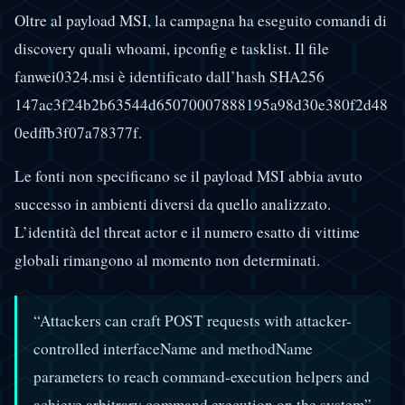
Oltre al payload MSI, la campagna ha eseguito comandi di
discovery quali whoami, ipconfig e tasklist. Il file
fanwei0324.msi è identificato dall’hash SHA256
147ac3f24b2b63544d65070007888195a98d30e380f2d48
0edffb3f07a78377f.
Le fonti non specificano se il payload MSI abbia avuto
successo in ambienti diversi da quello analizzato.
L’identità del threat actor e il numero esatto di vittime
globali rimangono al momento non determinati.
“Attackers can craft POST requests with attacker-
controlled interfaceName and methodName
parameters to reach command-execution helpers and
achieve arbitrary command execution on the system”