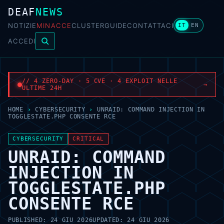
DEAF
NEWS
NOTIZIE
MINACCE
CLUSTER
GUIDE
CONTATTACI
IT
EN
ACCEDI
// 4 ZERO-DAY · 5 CVE · 4 EXPLOIT NELLE
→
ULTIME 24H
HOME
›
CYBERSECURITY
›
UNRAID: COMMAND INJECTION IN
TOGGLESTATE.PHP CONSENTE RCE
CYBERSECURITY
CRITICAL
UNRAID: COMMAND
INJECTION IN
TOGGLESTATE.PHP
CONSENTE RCE
PUBLISHED:
24 GIU 2026
UPDATED:
24 GIU 2026