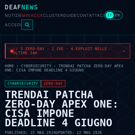
DEAF
NEWS
NOTIZIE
MINACCE
CLUSTER
GUIDE
CONTATTACI
IT
EN
ACCEDI
// 5 ZERO-DAY · 2 CVE · 4 EXPLOIT NELLE
→
ULTIME 24H
HOME
›
CYBERSECURITY
›
TRENDAI PATCHA ZERO-DAY APEX
ONE: CISA IMPONE DEADLINE 4 GIUGNO
CYBERSECURITY
ZERO-DAY
TRENDAI PATCHA
ZERO-DAY APEX ONE:
CISA IMPONE
DEADLINE 4 GIUGNO
PUBLISHED:
22 MAG 2026
UPDATED:
22 MAG 2026