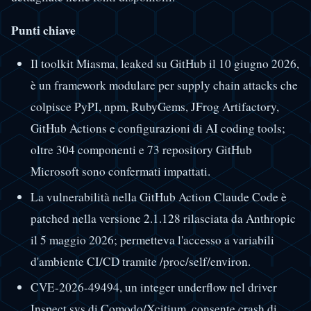
Punti chiave
Il toolkit Miasma, leaked su GitHub il 10 giugno 2026,
è un framework modulare per supply chain attacks che
colpisce PyPI, npm, RubyGems, JFrog Artifactory,
GitHub Actions e configurazioni di AI coding tools;
oltre 304 componenti e 73 repository GitHub
Microsoft sono confermati impattati.
La vulnerabilità nella GitHub Action Claude Code è
patched nella versione 2.1.128 rilasciata da Anthropic
il 5 maggio 2026; permetteva l'accesso a variabili
d'ambiente CI/CD tramite /proc/self/environ.
CVE-2026-49494, un integer underflow nel driver
Inspect.sys di Comodo/Xcitium, consente crash di