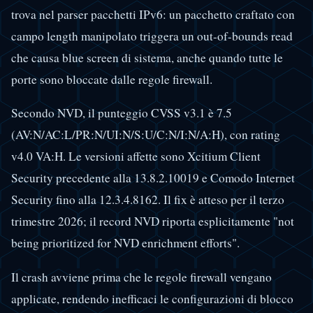
trova nel parser pacchetti IPv6: un pacchetto craftato con
campo length manipolato triggera un out-of-bounds read
che causa blue screen di sistema, anche quando tutte le
porte sono bloccate dalle regole firewall.
Secondo NVD, il punteggio CVSS v3.1 è 7.5
(AV:N/AC:L/PR:N/UI:N/S:U/C:N/I:N/A:H), con rating
v4.0 VA:H. Le versioni affette sono Xcitium Client
Security precedente alla 13.8.2.10019 e Comodo Internet
Security fino alla 12.3.4.8162. Il fix è atteso per il terzo
trimestre 2026; il record NVD riporta esplicitamente "not
being prioritized for NVD enrichment efforts".
Il crash avviene prima che le regole firewall vengano
applicate, rendendo inefficaci le configurazioni di blocco