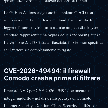
/proc/self/environ nel contesto dell'action runner.
Le GitHub Actions eseguono in ambienti CI/CD con
accesso a secrets e credenziali cloud. La capacità di
leggere l'intero environment tramite un path di filesystem
standard rappresenta una bypass della sandboxing attesa.
La versione 2.1.128 è stata rilasciata; il brief non specifica
se il vettore sia completamente mitigato.
CVE-2026-49494: il firewall
Comodo crasha prima di filtrare
Il record NVD per CVE-2026-49494 documenta un
integer underflow nel driver Inspect.sys di Comodo
Internet Security e Xcitium Client Security. Il difetto si