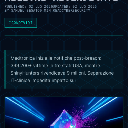
PUBLISHED:
02 LUG 2026
UPDATED:
02 LUG 2026
BY
SAMUEL SEGATO
9 MIN READ
CYBERSECURITY
⤴
CONDIVIDI
Medtronica inizia le notifiche post-breach:
369.200+ vittime in tre stati USA, mentre
ShinyHunters rivendicava 9 milioni. Separazione
IT-clinica impedita impatto sui