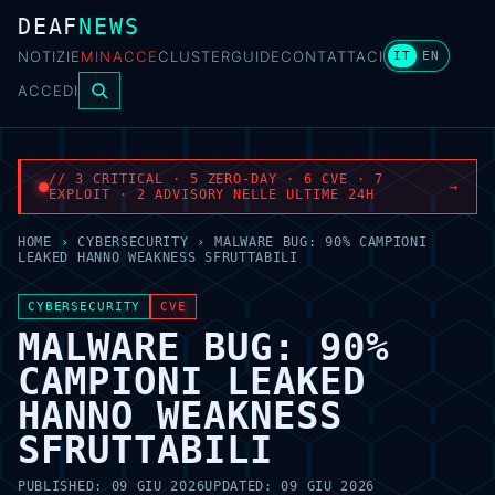
DEAF
NEWS
NOTIZIE
MINACCE
CLUSTER
GUIDE
CONTATTACI
IT
EN
ACCEDI
// 3 CRITICAL · 5 ZERO-DAY · 6 CVE · 7
→
EXPLOIT · 2 ADVISORY NELLE ULTIME 24H
HOME
›
CYBERSECURITY
›
MALWARE BUG: 90% CAMPIONI
LEAKED HANNO WEAKNESS SFRUTTABILI
CYBERSECURITY
CVE
MALWARE BUG: 90%
CAMPIONI LEAKED
HANNO WEAKNESS
SFRUTTABILI
PUBLISHED:
09 GIU 2026
UPDATED:
09 GIU 2026