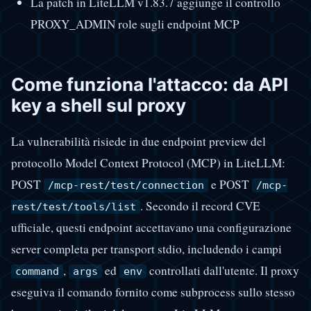
La patch in LiteLLM v1.83.7 aggiunge il controllo
PROXY_ADMIN role sugli endpoint MCP
Come funziona l'attacco: da API
key a shell sul proxy
La vulnerabilità risiede in due endpoint preview del
protocollo Model Context Protocol (MCP) in LiteLLM:
POST
e POST
/mcp-rest/test/connection
/mcp-
. Secondo il record CVE
rest/test/tools/list
ufficiale, questi endpoint accettavano una configurazione
server completa per transport stdio, includendo i campi
,
ed
controllati dall'utente. Il proxy
command
args
env
eseguiva il comando fornito come subprocess sullo stesso