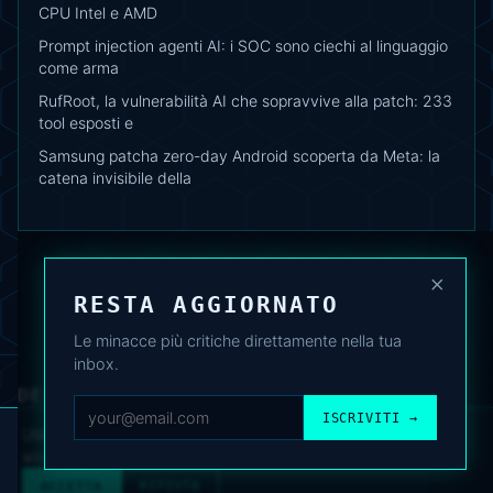
CPU Intel e AMD
Prompt injection agenti AI: i SOC sono ciechi al linguaggio
come arma
RufRoot, la vulnerabilità AI che sopravvive alla patch: 233
tool esposti e
Samsung patcha zero-day Android scoperta da Meta: la
catena invisibile della
×
RESTA AGGIORNATO
Le minacce più critiche direttamente nella tua
inbox.
DEAFNEWS
CHI SIAMO
·
ARCHIVIO
·
FAQ
·
TERMINI
·
PRIVACY
·
COOKIE POLICY
ISCRIVITI →
·
CONTATTI
Utilizziamo cookie analitici per migliorare l’esperienza. Puoi
accettare o rifiutare.
Cookie Policy
.
© 2024–2026 DeafNews
POWERED BY DEAFSUITE
ACCETTA
RIFIUTA