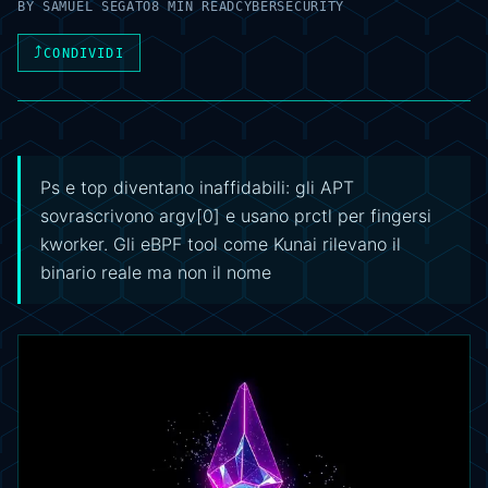
BY
SAMUEL SEGATO
8 MIN READ
CYBERSECURITY
⤴
CONDIVIDI
Ps e top diventano inaffidabili: gli APT
sovrascrivono argv[0] e usano prctl per fingersi
kworker. Gli eBPF tool come Kunai rilevano il
binario reale ma non il nome