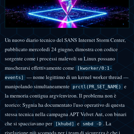
Un nuovo diario tecnico del SANS Internet Storm Center,
pubblicato mercoledì 24 giugno, dimostra con codice
sorgente come i processi malevoli su Linux possano
mascherarsi effettivamente come
[kworker/0:1-
— nome legittimo di un kernel worker thread —
events]
manipolando simultaneamente
e
prctl(PR_SET_NAME)
la memoria contigua argv/environ. Il problema non è
teorico: Sygnia ha documentato l'uso operativo di questa
stessa tecnica nella campagna APT Velvet Ant, con binari
che si spacciavano per
e
. La
[khubd]
smbd -D
rivelazione più scomoda per i team di sicurezza è che i