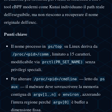
tool eBPF moderni come Kunai individuano il path reale
dell'eseguibile, ma non riescono a recuperare il nome
originale dell'exec.
Punti chiave
Il nome processo in
su Linux deriva da
ps/top
, limitato a 15 caratteri,
/proc/<pid>/comm
modificabile via
senza
prctl(PR_SET_NAME)
privilegi speciali.
Per alterare
— letto da
/proc/<pid>/cmdline
ps
— il malware deve sovrascrivere la memoria
aux
contigua di
e
, azzerando
argv[1..n]
environ
l'intera regione perché
è buffer a
argv[0]
dimensione fissa.