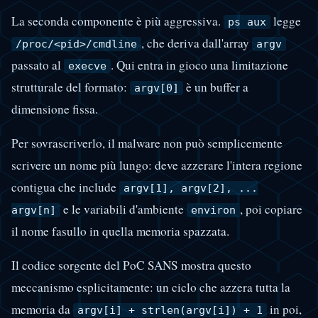
La seconda componente è più aggressiva.
legge
ps aux
, che deriva dall'array
/proc/<pid>/cmdline
argv
passato al
. Qui entra in gioco una limitazione
execve
strutturale del formato:
è un buffer a
argv[0]
dimensione fissa.
Per sovrascriverlo, il malware non può semplicemente
scrivere un nome più lungo: deve azzerare l'intera regione
contigua che include
argv[1], argv[2], ...
e le variabili d'ambiente
, poi copiare
argv[n]
environ
il nome fasullo in quella memoria spazzata.
Il codice sorgente del PoC SANS mostra questo
meccanismo esplicitamente: un ciclo che azzera tutta la
memoria da
in poi,
argv[i] + strlen(argv[i]) + 1