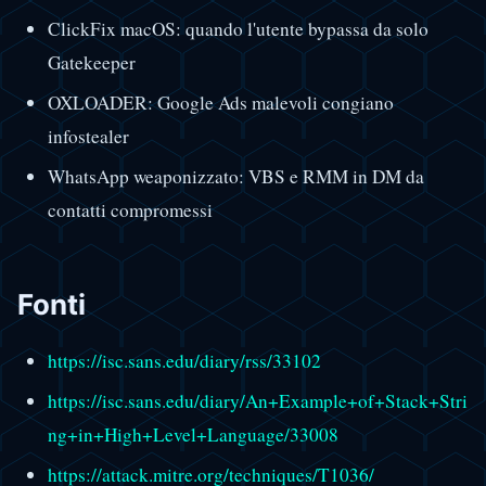
ClickFix macOS: quando l'utente bypassa da solo
Gatekeeper
OXLOADER: Google Ads malevoli congiano
infostealer
WhatsApp weaponizzato: VBS e RMM in DM da
contatti compromessi
Fonti
https://isc.sans.edu/diary/rss/33102
https://isc.sans.edu/diary/An+Example+of+Stack+Stri
ng+in+High+Level+Language/33008
https://attack.mitre.org/techniques/T1036/