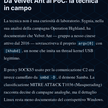
Da Velvet Ant al PoC: la tecnica
in campo
La tecnica non è una curiosità di laboratorio. Sygnia, nella
sua analisi della campagna Operation Highland, ha
documentato che Velvet Ant — gruppo a nesso cinese
attivo dal 2016 — sovrascriveva il proprio
con
argv[0]
, un nome che imita un thread kernel USB
[khubd]
legittimo.
Il proxy SOCKS5 usato per la comunicazione C2 era
invece camuffato da
, il demone Samba. La
smbd -D
classificazione MITRE ATT&CK T1036 (Masquerading)
racconta decine di campagne analoghe, ma il dettaglio
Linux resta meno documentato del corrispettivo Windows.