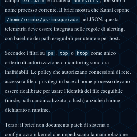
campo
e la catena
, non solo il
exe.path
ancestors
nome processo corrente. Il brief mostra che Kunai espone
nel JSON: questa
/home/remnux/ps-masquerade
telemetria deve essere integrata nelle regole di alerting,
con baseline dei path eseguibili per utente e per host.
Secondo: i filtri su
,
o
come unico
ps
top
htop
criterio di autorizzazione o monitoring sono ora
inaffidabili. Le policy che autorizzano connessioni di rete,
accesso a file o privilegi in base al nome processo devono
essere ricalibrate per usare l'identità del file eseguibile
(inode, path canonicalizzato, o hash) anziché il nome
dichiarato a runtime.
Terzo: il brief non documenta patch di sistema o
configurazioni kernel che impediscano la manipolazione