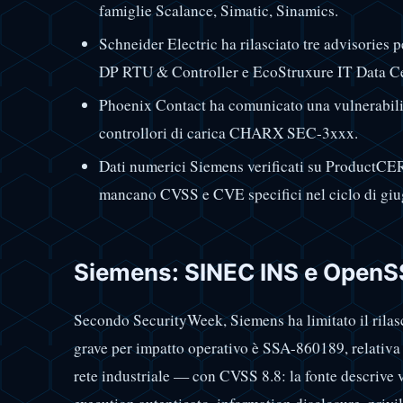
famiglie Scalance, Simatic, Sinamics.
Schneider Electric ha rilasciato tre advisorie
DP RTU & Controller e EcoStruxure IT Data Ce
Phoenix Contact ha comunicato una vulnerabilit
controllori di carica CHARX SEC-3xxx.
Dati numerici Siemens verificati su ProductCE
mancano CVSS e CVE specifici nel ciclo di giu
Siemens: SINEC INS e OpenS
Secondo SecurityWeek, Siemens ha limitato il rilasc
grave per impatto operativo è SSA-860189, relativ
rete industriale — con CVSS 8.8: la fonte descrive