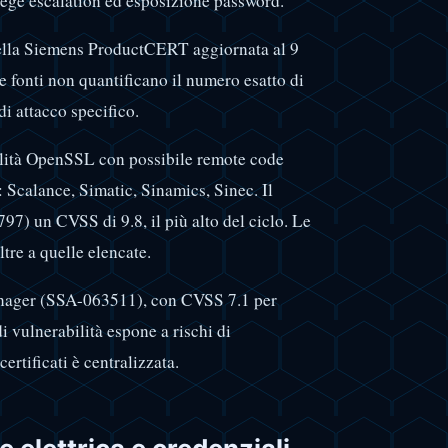
ilege escalation ed esposizione password.
bella Siemens ProductCERT aggiornata al 9
e fonti non quantificano il numero esatto di
di attacco specifico.
ità OpenSSL con possibile remote code
 Scalance, Simatic, Sinamics, Sinec. Il
) un CVSS di 9.8, il più alto del ciclo. Le
ltre a quelle elencate.
anager (SSA-063511), con CVSS 7.1 per
di vulnerabilità espone a rischi di
ertificati è centralizzata.