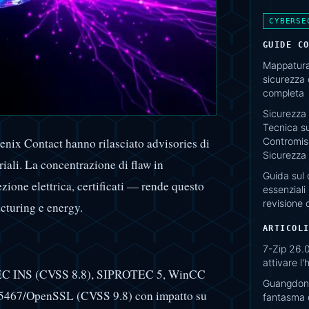
CYBERSE
GUIDE C
Mappatura 
sicurezza
completa
Sicurezza 
Tecnica su
Contromisu
enix Contact hanno rilasciato advisories di
Sicurezza
riali. La concentrazione di flaw in
Guida sul 
ione elettrica, certificati — rende questo
essenziali 
revisione 
acturing e energy.
ARTICOL
7-Zip 26.0
attivare l
INEC INS (CVSS 8.8), SIPROTEC 5, WinCC
Guangdong
15467/OpenSSL (CVSS 9.8) con impatto su
fantasma d