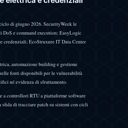
 elettrica e credenziali
 ciclo di giugno 2026. SecurityWeek le
à di DoS e command execution; EasyLogic
e credenziali; EcoStruxure IT Data Center
ttrica, automazione building e gestione
elle fonti disponibili per le vulnerabilità
fici né evidenza di sfruttamento.
ne a controllori RTU a piattaforme software
 sfida di tracciare patch su sistemi con cicli