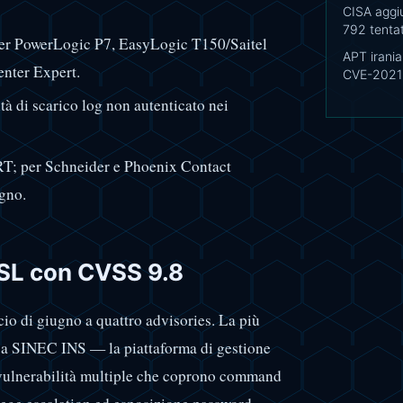
CISA aggi
792 tentat
s per PowerLogic P7, EasyLogic T150/Saitel
APT irani
nter Expert.
CVE-2021-
à di scarico log non autenticato nei
RT; per Schneider e Phoenix Contact
gno.
SL con CVSS 9.8
io di giugno a quattro advisories. La più
a a SINEC INS — la piattaforma di gestione
 vulnerabilità multiple che coprono command