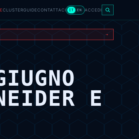
E
CLUSTER
GUIDE
CONTATTACI
ACCEDI
IT
EN
→
GIUGNO
NEIDER E