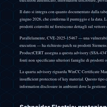
execution autenticato, information disclosure, priv
Il dato si integra con quanto documentato dalla ta
giugno 2026, che conferma il punteggio e la data. L
prodotti coinvolti né forniscono dettagli sul vettore 
Parallelamente, CVE-2025-15467 — una vulnerabil
execution — ha richiesto patch su prodotti Siemens:
ProductCERT assegna a questa advisory (SSA-434797
fonti non specificano ulteriori famiglie di prodotti o
La quarta advisory riguarda WinCC Certificate M
insufficient protection of key material. Questo tipo 
information disclosure in ambienti dove la gestione c