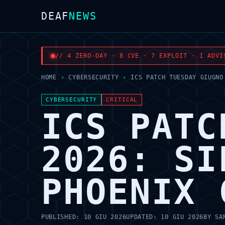
DEAF
NEWS
// 4 ZERO-DAY · 8 CVE · 7 EXPLOIT · 1 ADVI
HOME
›
CYBERSECURITY
›
ICS PATCH TUESDAY GIUGNO
CYBERSECURITY
CRITICAL
ICS PATC
2026: SI
PHOENIX 
PUBLISHED:
10 GIU 2026
UPDATED:
10 GIU 2026
BY
SA