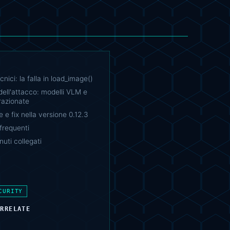
cnici: la falla in load_image()
ell'attacco: modelli VLM e
frazionate
e e fix nella versione 0.12.3
requenti
nuti collegati
CURITY
ORRELATE