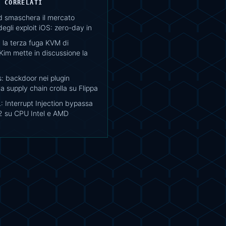
I CORRELATI
 smaschera il mercato
egli exploit iOS: zero-day in
 la terza fuga KVM di
im mette in discussione la
: backdoor nei plugin
la supply chain crolla su Flippa
 Interrupt Injection bypassa
2 su CPU Intel e AMD