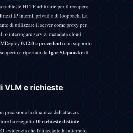
a richieste HTTP arbitrarie per il recupero
rizzi IP interni, privati o di loopback. La
nte di utilizzare il server come proxy per
ili o interrogare servizi metadata cloud
0.12.0 e precedenti
i LMDeploy
con supporto
Igor Stepansky
 scoperto e riportato da
di
i VLM e richieste
on precisione la dinamica dell'attacco.
10 richieste distinte
attore ha eseguito
 TRT evidenzia che l'attaccante ha alternato