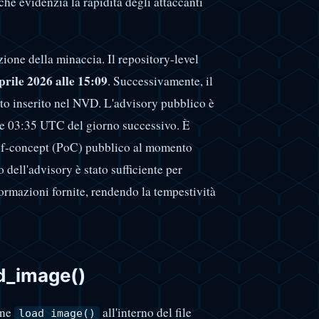
che evidenzia la rapidità degli attaccanti
ione della minaccia. Il repository-level
prile 2026 alle 15:09
. Successivamente, il
o inserito nel NVD. L'advisory pubblico è
alle 03:35 UTC del giorno successivo. È
-of-concept (PoC) pubblico al momento
to dell'advisory è stato sufficiente per
formazioni fornite, rendendo la tempestività
oad_image()
one
all'interno del file
load_image()