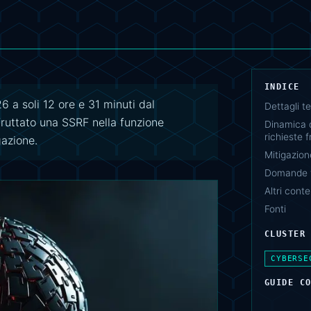
INDICE
a soli 12 ore e 31 minuti dal
Dettagli te
sfruttato una SSRF nella funzione
Dinamica d
richieste 
gazione.
Mitigazion
Domande f
Altri conte
Fonti
CLUSTER
CYBERSE
GUIDE C