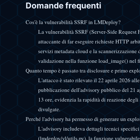
Domande frequenti
Cos'è la vulnerabilità SSRF in LMDeploy?
La vulnerabilità SSRF (Server-Side Request 
attaccante di far eseguire richieste HTTP arbit
servizi metadata cloud e la scannerizzazione d
validazione nella funzione load_image() nel fi
Quanto tempo è passato tra disclosure e primo expl
L'attacco è stato rilevato il 22 aprile 2026 al
pubblicazione dell'advisory pubblico del 21 ap
13 ore, evidenzia la rapidità di reazione degli 
divulgate.
Perché l'advisory ha permesso di generare un explo
L'advisory includeva dettagli tecnici specifici 
(lmdeploy/vl/utils.py), la funzione vulnerabile