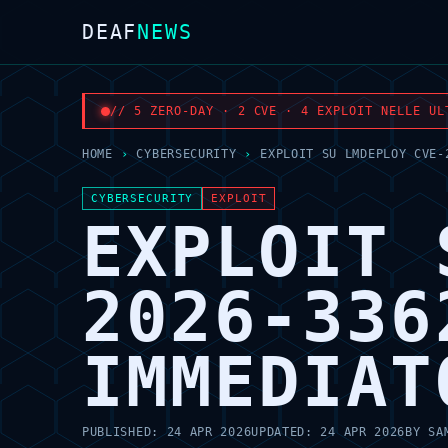
DEAF
NEWS
// 5 ZERO-DAY · 2 CVE · 4 EXPLOIT NELLE UL
HOME
›
CYBERSECURITY
›
EXPLOIT SU LMDEPLOY CVE-
CYBERSECURITY
EXPLOIT
EXPLOIT 
2026-336
IMMEDIAT
PUBLISHED:
24 APR 2026
UPDATED:
24 APR 2026
BY
SA