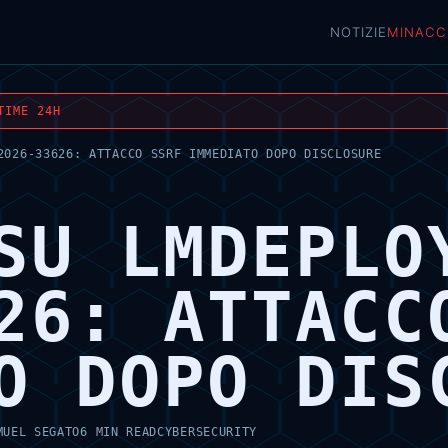
NOTIZIE
MINACC
TIME 24H
2026-33626: ATTACCO SSRF IMMEDIATO DOPO DISCLOSURE
SU LMDEPLO
26: ATTACC
O DOPO DIS
MUEL SEGATO
6 MIN READ
CYBERSECURITY