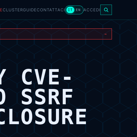
E
CLUSTER
GUIDE
CONTATTACI
ACCEDI
IT
EN
→
Y CVE-
O SSRF
CLOSURE