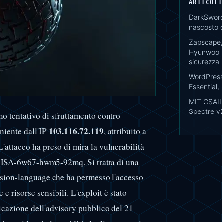
ARTICOL
DarkSword
nascosto d
Zapscape,
Hyunwoo K
sicurezza
WordPress
Essential, 
MIT CSAIL:
Spectre v
o tentativo di sfruttamento contro
103.116.72.119
eniente dall'IP
, attribuito a
attacco ha preso di mira la vulnerabilità
 GHSA-6w67-hwm5-92mq. Si tratta di una
sion-language che ha permesso l'accesso
 e risorse sensibili. L'exploit è stato
cazione dell'advisory pubblico del 21