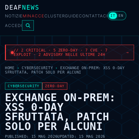
DEAF
NEWS
NOTIZIE
MINACCE
CLUSTER
GUIDE
CONTATTACI
IT
EN
ACCEDI
// 2 CRITICAL · 5 ZERO-DAY · 7 CVE · 7
→
EXPLOIT · 2 ADVISORY NELLE ULTIME 24H
HOME
›
CYBERSECURITY
›
EXCHANGE ON-PREM: XSS 0-DAY
SFRUTTATA, PATCH SOLO PER ALCUNI
CYBERSECURITY
ZERO-DAY
EXCHANGE ON-PREM:
XSS 0-DAY
SFRUTTATA, PATCH
SOLO PER ALCUNI
PUBLISHED:
15 MAG 2026
UPDATED:
15 MAG 2026