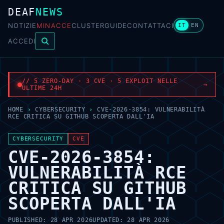
DEAF
NEWS
NOTIZIE
MINACCE
CLUSTER
GUIDE
CONTATTACI
IT
EN
ACCEDI
// 5 ZERO-DAY · 3 CVE · 5 EXPLOIT NELLE
→
ULTIME 24H
HOME
›
CYBERSECURITY
›
CVE-2026-3854: VULNERABILITÀ
RCE CRITICA SU GITHUB SCOPERTA DALL'IA
CYBERSECURITY
CVE
CVE-2026-3854:
VULNERABILITÀ RCE
CRITICA SU GITHUB
SCOPERTA DALL'IA
PUBLISHED:
28 APR 2026
UPDATED:
28 APR 2026