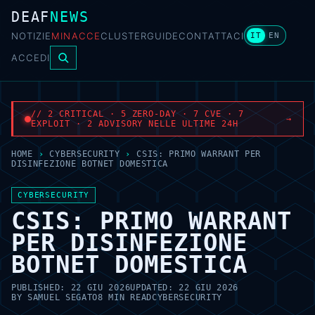
DEAF
NEWS
NOTIZIE
MINACCE
CLUSTER
GUIDE
CONTATTACI
IT
EN
ACCEDI
// 2 CRITICAL · 5 ZERO-DAY · 7 CVE · 7
→
EXPLOIT · 2 ADVISORY NELLE ULTIME 24H
HOME
›
CYBERSECURITY
›
CSIS: PRIMO WARRANT PER
DISINFEZIONE BOTNET DOMESTICA
CYBERSECURITY
CSIS: PRIMO WARRANT
PER DISINFEZIONE
BOTNET DOMESTICA
PUBLISHED:
22 GIU 2026
UPDATED:
22 GIU 2026
BY
SAMUEL SEGATO
8 MIN READ
CYBERSECURITY