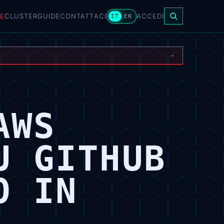
E
CLUSTER
GUIDE
CONTATTACI
ACCEDI
IT
EN
→
AWS
U GITHUB
O IN