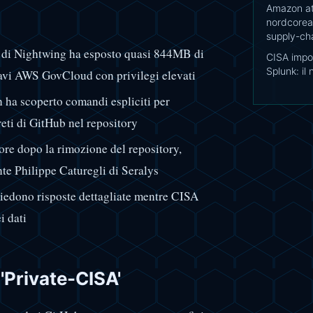
Amazon at
nordcorean
supply-ch
r di Nightwing ha esposto quasi 844MB di
CISA impon
Splunk: il
iavi AWS GovCloud con privilegi elevati
 ha scoperto comandi espliciti per
greti di GitHub nel repository
ore dopo la rimozione del repository,
nte Philippe Caturegli di Seralys
edono risposte dettagliate mentre CISA
i dati
'Private-CISA'