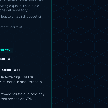
twing e qual è il suo ruolo
ione del repository?
ollegato ai tagli di budget di
menti correlati
CURITY
ORRELATE
I CORRELATI
 la terza fuga KVM di
im mette in discussione la
mware sfrutta due zero-day
: root access via VPN