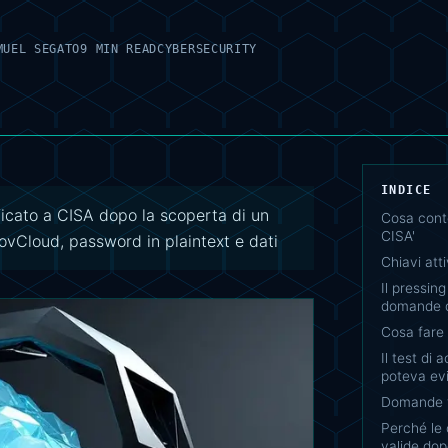
MUEL SEGATO
9 MIN READ
CYBERSECURITY
INDICE
ficato a CISA dopo la scoperta di un
Cosa conte
CISA'
vCloud, password in plaintext e dati
Chiavi atti
Il pressin
domande 
Cosa fare
Il test di
poteva ev
Domande f
Perché le
valide dop