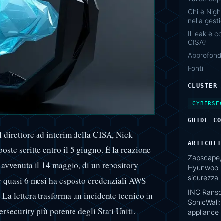
Chi è Nigh
nella gest
Il leak è c
CISA?
Approfondi
Fonti
CLUSTER
CYBERSE
GUIDE C
l direttore ad interim della CISA, Nick
ARTICOL
poste scritte entro il 5 giugno. È la reazione
Zapscape,
 avvenuta il 14 maggio, di un repository
Hyunwoo K
sicurezza
 quasi 6 mesi ha esposto credenziali AWS
INC Ranso
 La lettera trasforma un incidente tecnico in
SonicWall
ersecurity più potente degli Stati Uniti.
appliance