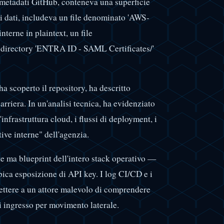
 metadati GitHub, conteneva una superficie
 dati, includeva un file denominato 'AWS-
terne in plaintext, un file
 directory 'ENTRA ID - SAML Certificates/'
a scoperto il repository, ha descritto
arriera. In un'analisi tecnica, ha evidenziato
'infrastruttura cloud, i flussi di deployment, i
ive interne" dell'agenzia.
te ma blueprint dell'intero stack operativo —
pica esposizione di API key. I log CI/CD e i
ettere a un attore malevolo di comprendere
di ingresso per movimento laterale.