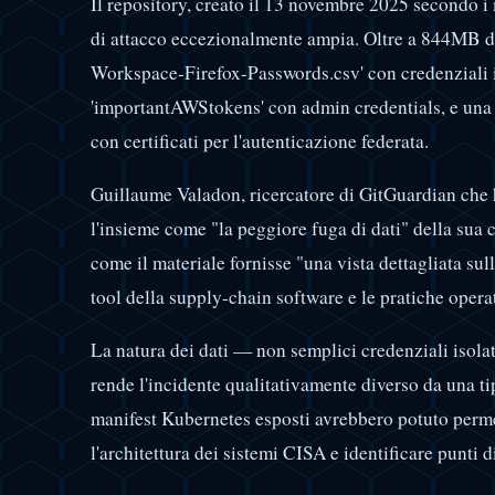
Il repository, creato il 13 novembre 2025 secondo i
di attacco eccezionalmente ampia. Oltre a 844MB di
Workspace-Firefox-Passwords.csv' con credenziali in
'importantAWStokens' con admin credentials, e una
con certificati per l'autenticazione federata.
Guillaume Valadon, ricercatore di GitGuardian che h
l'insieme come "la peggiore fuga di dati" della sua c
come il materiale fornisse "una vista dettagliata sull
tool della supply-chain software e le pratiche operat
La natura dei dati — non semplici credenziali isola
rende l'incidente qualitativamente diverso da una ti
manifest Kubernetes esposti avrebbero potuto perm
l'architettura dei sistemi CISA e identificare punti 