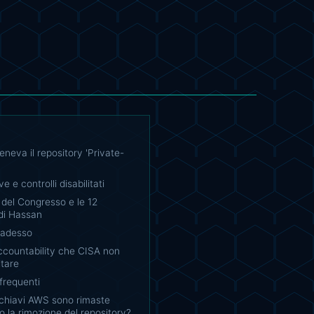
neva il repository 'Private-
ve e controlli disabilitati
g del Congresso e le 12
di Hassan
 adesso
 accountability che CISA non
itare
requenti
 chiavi AWS sono rimaste
o la rimozione del repository?