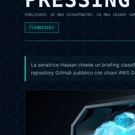
PUBLISHED:
20 MAG 2026
UPDATED:
20 MAG 2026
BY
SA
⤴
CONDIVIDI
La senatrice Hassan chiede un briefing classi
repository GitHub pubblico con chiavi AWS Go