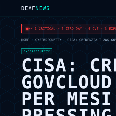
DEAF
NEWS
// 1 CRITICAL · 5 ZERO-DAY · 4 CVE · 3 EXP
HOME
›
CYBERSECURITY
›
CISA: CREDENZIALI AWS GO
CYBERSECURITY
CISA: CR
GOVCLOUD
PER MESI
PRESSING