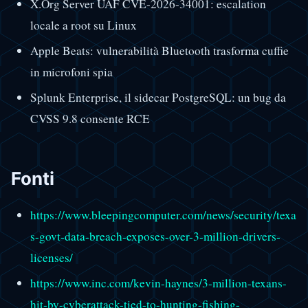
X.Org Server UAF CVE-2026-34001: escalation
locale a root su Linux
Apple Beats: vulnerabilità Bluetooth trasforma cuffie
in microfoni spia
Splunk Enterprise, il sidecar PostgreSQL: un bug da
CVSS 9.8 consente RCE
Fonti
https://www.bleepingcomputer.com/news/security/texa
s-govt-data-breach-exposes-over-3-million-drivers-
licenses/
https://www.inc.com/kevin-haynes/3-million-texans-
hit-by-cyberattack-tied-to-hunting-fishing-