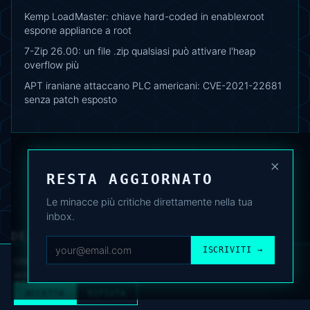
Kemp LoadMaster: chiave hard-coded in enablexroot
espone appliance a root
7-Zip 26.00: un file .zip qualsiasi può attivare l'heap
overflow più
APT iraniane attaccano PLC americani: CVE-2021-22681
senza patch esposto
×
RESTA AGGIORNATO
Le minacce più critiche direttamente nella tua
inbox.
DEAFNEWS
CHI SIAMO
·
ARCHIVIO
·
FAQ
·
TERMINI
·
PRIVACY
·
COOKIE POLICY
ISCRIVITI →
·
CONTATTI
Utilizziamo cookie analitici per migliorare l’esperienza. Puoi
accettare o rifiutare.
Cookie Policy
.
© 2024–2026 DeafNews
POWERED BY DEAFSUITE
ACCETTA
RIFIUTA