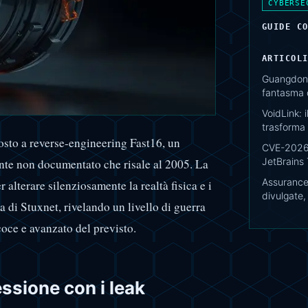
CYBERSE
GUIDE C
ARTICOL
Guangdong
fantasma d
VoidLink: 
trasforma 
osto a reverse-engineering Fast16, un
CVE-2026-
JetBrains
te non documentato che risale al 2005. La
AssuranceA
 alterare silenziosamente la realtà fisica e i
divulgate,
a di Stuxnet, rivelando un livello di guerra
coce e avanzato del previsto.
essione con i leak