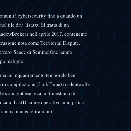
 comunità cybersecurity fino a quando un
el file drv_list.txt. Si tratta di un
adowBrokers nell'aprile 2017, contenente
erazione nota come Territorial Dispute.
uerrero-Saade di SentinelOne hanno
ppo maligno.
ferma un'inquadramento temporale ben
ta di compilazione (Link Time) risalente alle
ile svcmgmt.exe reca un timestamp di
llocano Fast16 come operativo anni prima
ogramma nucleare iraniano.