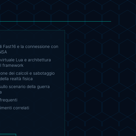
 di Fast16 e la connessione con
'NSA
irtuale Lua e architettura
el framework
ne dei calcoli e sabotaggio
della realtà fisica
sullo scenario della guerra
a
requenti
menti correlati