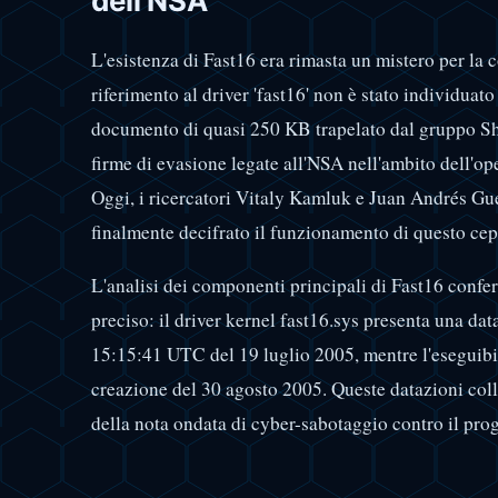
dell'NSA
L'esistenza di Fast16 era rimasta un mistero per la
riferimento al driver 'fast16' non è stato individuato n
documento di quasi 250 KB trapelato dal gruppo Sh
firme di evasione legate all'NSA nell'ambito dell'op
Oggi, i ricercatori Vitaly Kamluk e Juan Andrés G
finalmente decifrato il funzionamento di questo ce
L'analisi dei componenti principali di Fast16 con
preciso: il driver kernel fast16.sys presenta una da
15:15:41 UTC del 19 luglio 2005, mentre l'eseguib
creazione del 30 agosto 2005. Queste datazioni co
della nota ondata di cyber-sabotaggio contro il pr