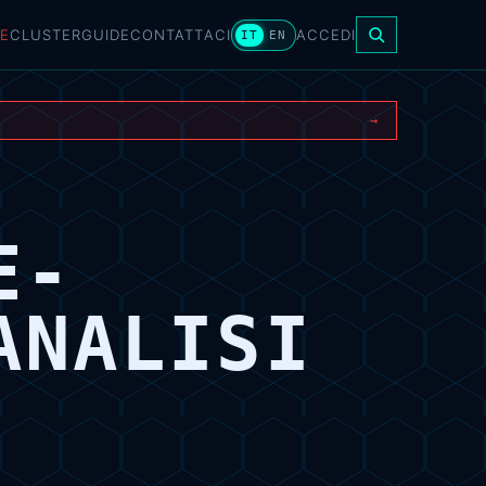
E
CLUSTER
GUIDE
CONTATTACI
ACCEDI
IT
EN
→
E-
ANALISI