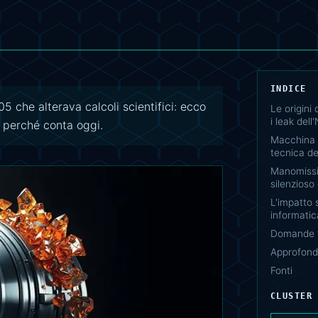
INDICE
 che alterava calcoli scientifici: ecco
Le origini
i leak dell
 perché conta oggi.
Macchina v
tecnica d
Manomissio
silenzioso 
L'impatto 
informatic
Domande f
Approfondi
Fonti
CLUSTER