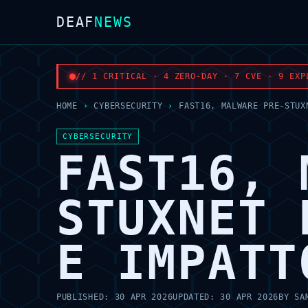
DEAF
NEWS
// 1 CRITICAL · 4 ZERO-DAY · 7 CVE · 9 EXP
HOME
›
CYBERSECURITY
›
FAST16, MALWARE PRE-STUX
CYBERSECURITY
FAST16, 
STUXNET 
E IMPATT
PUBLISHED:
30 APR 2026
UPDATED:
30 APR 2026
BY
SA