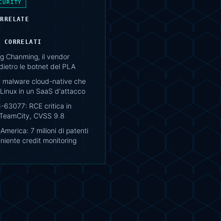
CURITY
ORRELATE
I CORRELATI
 Chanming, il vendor
ietro le botnet del PLA
il malware cloud-native che
Linux in un SaaS d'attacco
63077: RCE critica in
 TeamCity, CVSS 9.8
merica: 7 milioni di patenti
 niente credit monitoring