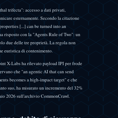
al trifecta": accesso a dati privati,
unicare esternamente. Secondo la citazione
properties [...] can be turned into an
 ha risposto con la "Agents Rule of Two": un
o due delle tre proprietà. La regola non
me euristica di contenimento.
point X-Labs ha rilevato payload IPI per frode
sservano che "an agentic AI that can send
ents becomes a high-impact target" e che
 canto suo, ha misurato un incremento del 32%
braio 2026 sull'archivio CommonCrawl.