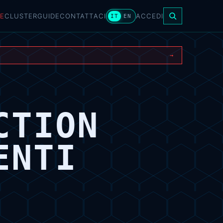
E
CLUSTER
GUIDE
CONTATTACI
ACCEDI
IT
EN
→
CTION
ENTI