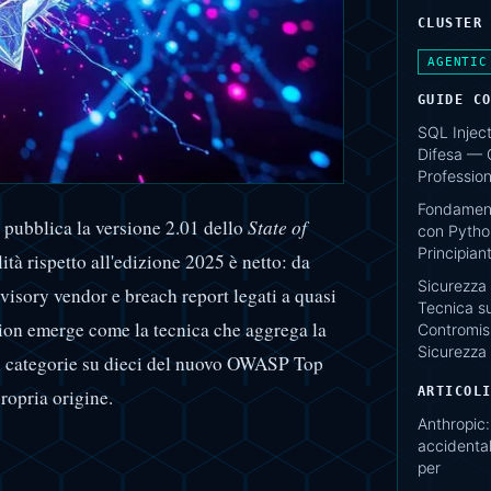
CLUSTER
AGENTIC
GUIDE C
SQL Inject
Difesa — 
Profession
Fondamenti
pubblica la versione 2.01 dello
State of
con Pytho
Principiant
alità rispetto all'edizione 2025 è netto: da
Sicurezza 
visory vendor e breach report legati a quasi
Tecnica su
tion emerge come la tecnica che aggrega la
Contromisu
Sicurezza
ei categorie su dieci del nuovo OWASP Top
ARTICOL
ropria origine.
Anthropic
accidental
per