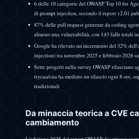
6 delle 10 categorie del OWASP Top 10 for Agen
di prompt injection, secondo il report v2.01 pu
87% delle pull request generate da coding agen
almeno una vulnerabilità, con 143 falle totali i
Google ha rilevato un incremento del 32% dell'a
injection) tra novembre 2025 e febbraio 2026 
Sette progetti nella survey OWASP rilasciano ag
trycua/cua ha mediato un rilascio ogni 8 ore, s
tradizionali
Da minaccia teorica a CVE cat
cambiamento
L'edizione 2025 del report OWASP descriveva scenar