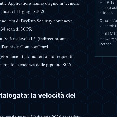
tic Applications hanno origine in tecniche
HTTP Term
scopre au
bblicato l'11 giugno 2026
attacco
t nei test di DryRun Security conteneva
Oracle sfon
vulnerabi
n 38 scan di 30 PR
LiteLLM ba
ttività malevola IPI (indirect prompt
malware si
Python
sull'archivio CommonCrawl
giornamenti giornalieri o più frequenti;
uperando la cadenza delle pipeline SCA
alogata: la velocità del
i prefigurativi. L'edizione 2026 conta fatti