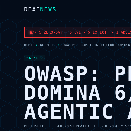
DEAF
NEWS
// 5 ZERO-DAY · 6 CVE · 5 EXPLOIT · 1 ADVI
HOME
›
AGENTIC
›
OWASP: PROMPT INJECTION DOMINA
AGENTIC
OWASP: P
DOMINA 6
AGENTIC 
PUBLISHED:
11 GIU 2026
UPDATED:
11 GIU 2026
BY
SA