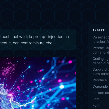
INDICE
acchi nel wild: la prompt injection ha
Da minacc
la veloci
agentic, con contromisure che
Perché l'a
comandi d
Coding age
debito di 
Supply ch
claw come 
Perché è 
Domande f
Letture co
Fonti
Fonti