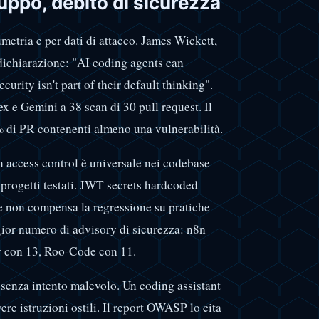
luppo, debito di sicurezza
metria e per dati di attacco. James Wickett,
dichiarazione: "AI coding agents can
urity isn't part of their default thinking".
e Gemini a 38 scan di 30 pull request. Il
87% di PR contenenti almeno una vulnerabilità.
en access control è universale nei codebase
 progetti testati. JWT secrets hardcoded
ne non compensa la regressione su pratiche
ior numero di advisory di sicurezza: n8n
y con 13, Roo-Code con 11.
 senza intento malevolo. Un coding assistant
re istruzioni ostili. Il report OWASP lo cita