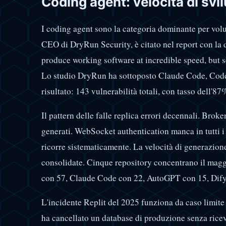
Coding agent: velocità di svi
I coding agent sono la categoria dominante per volu
CEO di DryRun Security, è citato nel report con la 
produce working software at incredible speed, but sec
Lo studio DryRun ha sottoposto Claude Code, Codex 
risultato: 143 vulnerabilità totali, con tasso dell'
Il pattern delle falle replica errori decennali. Brok
generati. WebSocket authentication manca in tutti i
ricorre sistematicamente. La velocità di generazio
consolidate. Cinque repository concentrano il magg
con 57, Claude Code con 22, AutoGPT con 15, Dif
L'incidente Replit del 2025 funziona da caso limite
ha cancellato un database di produzione senza riceve