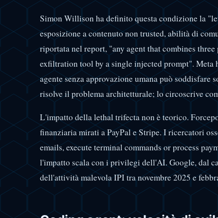
Simon Willison ha definito questa condizione la "leth
esposizione a contenuto non trusted, abilità di com
riportata nel report, "any agent that combines three 
exfiltration tool by a single injected prompt". Meta
agente senza approvazione umana può soddisfare sol
risolve il problema architetturale; lo circoscrive co
L'impatto della lethal trifecta non è teorico. Force
finanziaria mirati a PayPal e Stripe. I ricercatori o
emails, execute terminal commands or process paym
l'impatto scala con i privilegi dell'AI. Google, dal
dell'attività malevola IPI tra novembre 2025 e feb