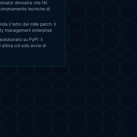
inator dimostra che l'AI
tonomamente tecniche di
da il tetto dei mille patch: il
lity management enterprise
ckdoorato su PyPI: il
 attiva col solo avvio di