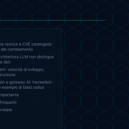
ia teorica a CVE catalogata:
tà del cambiamento
rchitettura LLM non distingue
a dati
nt: velocità di sviluppo,
sicurezza
ain e gateway AI: hackerbot-
esempio di blast radius
importante
requenti
rrelate