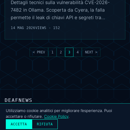
Dettagli tecnici sulla vulnerabilità CVE-2026-
7482 in Ollama. Scoperta da Cyera, la falla
permette il leak di chiavi API e segreti tra…
14 MAG 2026
VIEWS - 152
< PREV
1
2
3
4
NEXT >
DEAFNEWS
CHI SIAMO
·
ARCHIVIO
·
FAQ
·
TERMINI
·
PRIVACY
·
COOKIE POLICY
·
CONTATTI
Utilizziamo cookie analitici per migliorare l’esperienza. Puoi
accettare o rifiutare.
Cookie Policy
.
© 2024–2026 DeafNews
POWERED BY DEAFSUITE
ACCETTA
RIFIUTA