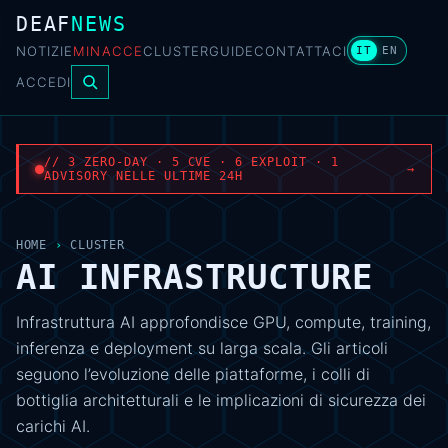
DEAF
NEWS
NOTIZIE
MINACCE
CLUSTER
GUIDE
CONTATTACI
IT
EN
ACCEDI
// 3 ZERO-DAY · 5 CVE · 6 EXPLOIT · 1
→
ADVISORY NELLE ULTIME 24H
HOME
›
CLUSTER
AI INFRASTRUCTURE
Infrastruttura AI approfondisce GPU, compute, training,
inferenza e deployment su larga scala. Gli articoli
seguono l’evoluzione delle piattaforme, i colli di
bottiglia architetturali e le implicazioni di sicurezza dei
carichi AI.